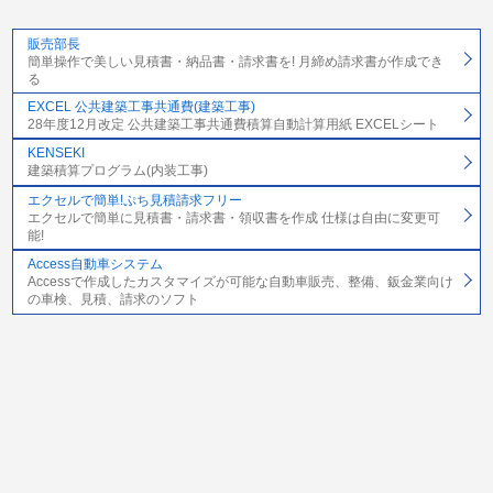
販売部長
簡単操作で美しい見積書・納品書・請求書を! 月締め請求書が作成でき
る
EXCEL 公共建築工事共通費(建築工事)
28年度12月改定 公共建築工事共通費積算自動計算用紙 EXCELシート
KENSEKI
建築積算プログラム(内装工事)
エクセルで簡単!ぷち見積請求フリー
エクセルで簡単に見積書・請求書・領収書を作成 仕様は自由に変更可
能!
Access自動車システム
Accessで作成したカスタマイズが可能な自動車販売、整備、鈑金業向け
の車検、見積、請求のソフト