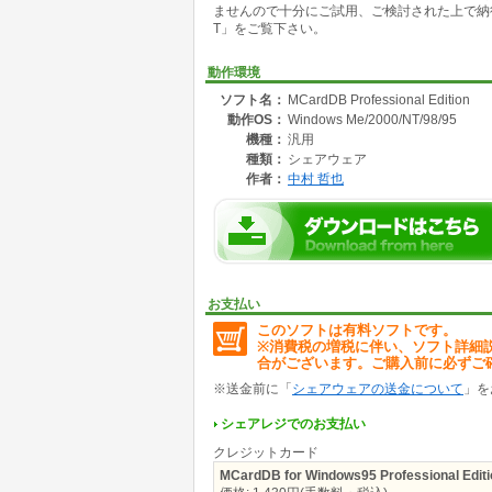
ませんので十分にご試用、ご検討された上で納
★高性能な基本機能を持ち、セキュリティ機能
T」をご覧下さい。
★他の追随を許さない高度な検索機能(クエリー
★SUSIEプラグインを利用した画像表示が出来
★Excel等、他のソフトとの連携に優れていま
動作環境
★インターネットのアドレスも管理できます
ソフト名：
MCardDB Professional Edition
★自由な形式に加工した出力も出来ます(HTML、
動作OS：
Windows Me/2000/NT/98/95
★データ編集に任意の外部エディタの使用が可
★英単語の暗記やゲーム等にも使えるマスクや
機種：
汎用
種類：
シェアウェア
シンプルでわかりやすく簡単に高機能をお使い
作者：
中村 哲也
『 直感的操作を実現する 』
それがMCardDBです。
お支払い
このソフトは有料ソフトです。
※消費税の増税に伴い、ソフト詳細
合がございます。ご購入前に必ずご
※送金前に「
シェアウェアの送金について
」を
シェアレジでのお支払い
クレジットカード
MCardDB for Windows95 Professional Editi