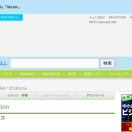
「Vector」
ベクターサイン
ちょい読み!
SELECTION
V
NGS Corporate Site
ド！
イブラリ
Windows
Mac(OS X)
全OS
新着ソフト
ランキング
ネス
>
データベース
コメント・評価
スクリーンショット
ダウンロード
ion
ース