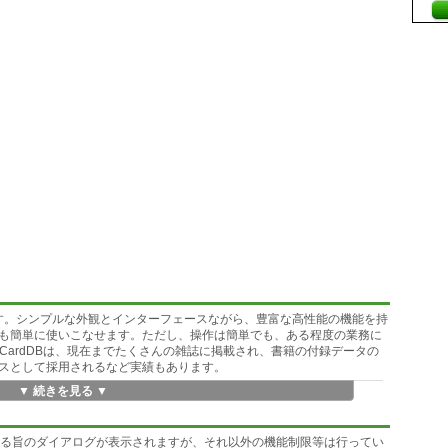
です。シンプルな外観とインターフェースながら、豊富な高性能の機能を持
も簡単に使いこなせます。ただし、操作は簡単でも、ある程度の業務に
CardDBは、現在までたくさんの雑誌に掲載され、書籍の付録データの
スとして採用されるなど実績もあります。
▼ 続きを見る ▼
ある旨のダイアログが表示されますが、それ以外の機能制限等は行ってい
動作!!