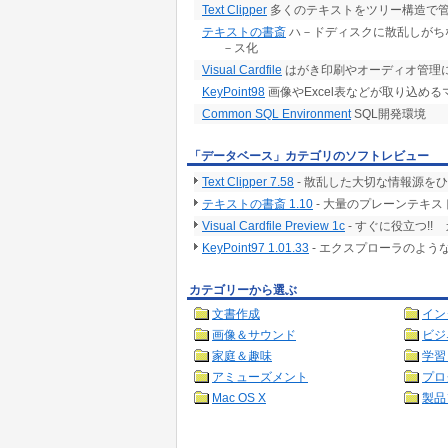
Text Clipper
多くのテキストをツリー構造で
テキストの書斎
ハ－ドディスクに散乱しがち
－ス化
Visual Cardfile
はがき印刷やオーディオ管理
KeyPoint98
画像やExcel表などが取り込め
Common SQL Environment
SQL開発環境
「データベース」カテゴリのソフトレビュー
Text Clipper 7.58
- 散乱した大切な情報源を
テキストの書斎 1.10
- 大量のプレーンテキ
Visual Cardfile Preview 1c
- すぐに役立つ!
KeyPoint97 1.01.33
- エクスプローラのよう
カテゴリーから選ぶ
文書作成
イン
画像＆サウンド
ビジ
家庭＆趣味
学習
アミューズメント
プロ
Mac OS X
製品