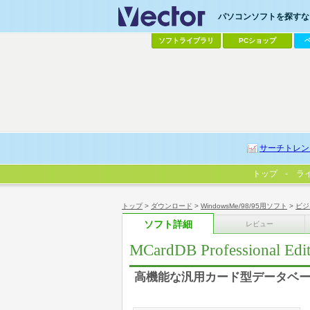
パソコンソフトを探すなら
ソフトライブラリ
PCショップ
サーチトレン
トップ
ラ
トップ
>
ダウンロード
>
WindowsMe/98/95用ソフト
>
ビジ
ソフト詳細
レビュー
MCardDB Professional Edit
高機能な汎用カード型データベ