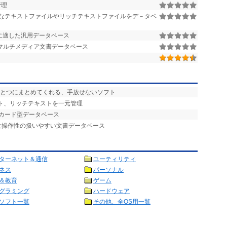
管理
なテキストファイルやリッチテキストファイルをデ－タベ
に適した汎用データベース
るマルチメディア文書データベース
ひとつにまとめてくれる、手放せないソフト
スト、リッチテキストを一元管理
! カード型データベース
な操作性の扱いやすい文書データベース
ターネット＆通信
ユーティリティ
ネス
パーソナル
＆教育
ゲーム
グラミング
ハードウェア
ソフト一覧
その他、全OS用一覧