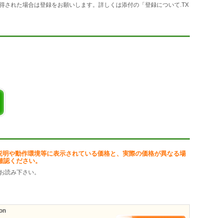
得された場合は登録をお願いします。詳しくは添付の「登録について.TX
、バックアップ機能も搭載
)を搭載
ます
す
XML等)
能です
ランダムソート
いただけます。
説明や動作環境等に表示されている価格と、実際の価格が異なる場
確認ください。
お読み下さい。
on