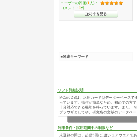
ユーザーの評価(
1
人)：
コメント：
1
件
■関連キーワード
ソフト詳細説明
MCardDBは、汎用カード型データーベース
っています。操作が簡単なため、初めての方で
十分対応できる機能を持っています。また、 M
ブラウザとしてや、研究所の文献のデータベー
■■■ MCardDBの特徴を簡単に紹介します ■■■
利用条件・試用期間中の制限など
未登録の間は、起動5回に1度シェアウエアで
★独自開発のデータベースエンジンによる軽快な