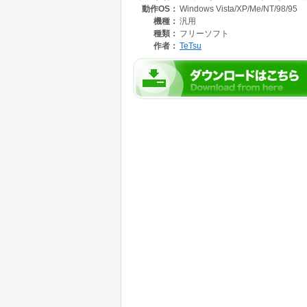
動作OS：
Windows Vista/XP/Me/NT/98/95
機種：
汎用
種類：
フリーソフト
作者：
TeTsu