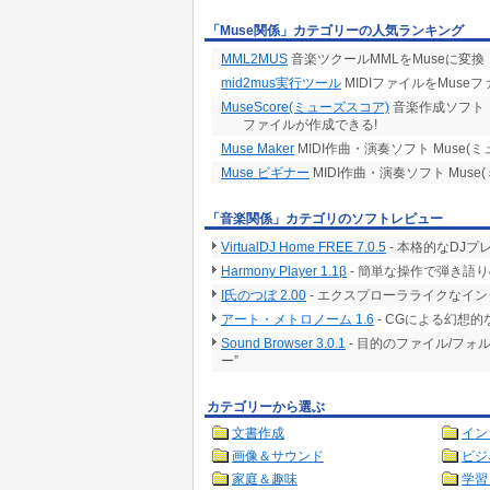
「Muse関係」カテゴリーの人気ランキング
MML2MUS
音楽ツクールMMLをMuseに変換
mid2mus実行ツール
MIDIファイルをMuse
MuseScore(ミューズスコア)
音楽作成ソフト「
ファイルが作成できる!
Muse Maker
MIDI作曲・演奏ソフト Muse
Muse ビギナー
MIDI作曲・演奏ソフト Mus
「音楽関係」カテゴリのソフトレビュー
VirtualDJ Home FREE 7.0.5
- 本格的なDJ
Harmony Player 1.1β
- 簡単な操作で弾き語
I氏のつぼ 2.00
- エクスプローラライクなイン
アート・メトロノーム 1.6
- CGによる幻想
Sound Browser 3.0.1
- 目的のファイル/フ
ー”
カテゴリーから選ぶ
文書作成
イン
画像＆サウンド
ビジ
家庭＆趣味
学習