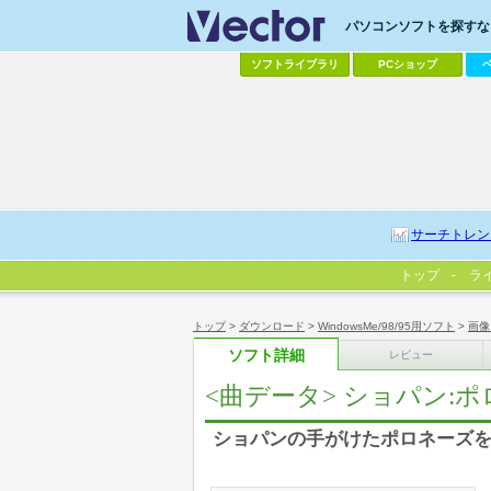
パソコンソフトを探すなら
ソフトライブラリ
PCショップ
サーチトレン
トップ
ラ
トップ
>
ダウンロード
>
WindowsMe/98/95用ソフト
>
画像
ソフト詳細
レビュー
<曲データ> ショパン:
ショパンの手がけたポロネーズ