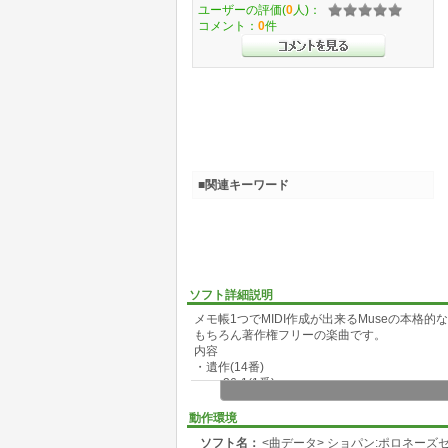
ユーザーの評価(
0
人)：
コメント：
0
件
■関連キーワード
ソフト詳細説明
メモ帳1つでMIDI作成が出来るMuseの本格的
もちろん著作権フリーの楽曲です。
内容
・遺作(14番)
・op.26-1(1番)
・op.3(華麗なるポロネーズ)
・op.44(5番)
動作環境
・op.71-1(8番)
ソフト名：
<曲データ> ショパン:ポロネーズ
随時追加予定です。