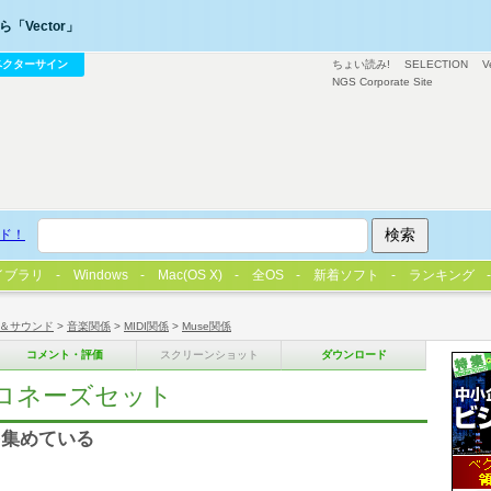
「Vector」
ベクターサイン
ちょい読み!
SELECTION
V
NGS Corporate Site
ド！
イブラリ
Windows
Mac(OS X)
全OS
新着ソフト
ランキング
＆サウンド
>
音楽関係
>
MIDI関係
>
Muse関係
コメント・評価
スクリーンショット
ダウンロード
ポロネーズセット
を集めている