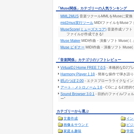
「Muse関係」カテゴリーの人気ランキング
MML2MUS
音楽ツクールMMLをMuseに変換
mid2mus実行ツール
MIDIファイルをMuse
MuseScore(ミューズスコア)
音楽作成ソフト「
ファイルが作成できる!
Muse Maker
MIDI作曲・演奏ソフト Muse
Muse ビギナー
MIDI作曲・演奏ソフト Mus
「音楽関係」カテゴリのソフトレビュー
VirtualDJ Home FREE 7.0.5
- 本格的なDJ
Harmony Player 1.1β
- 簡単な操作で弾き語
I氏のつぼ 2.00
- エクスプローラライクなイン
アート・メトロノーム 1.6
- CGによる幻想
Sound Browser 3.0.1
- 目的のファイル/フ
ー”
カテゴリーから選ぶ
文書作成
イン
画像＆サウンド
ビジ
家庭＆趣味
学習