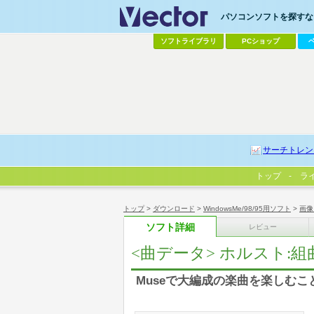
パソコンソフトを探すなら
ソフトライブラリ
PCショップ
サーチトレン
トップ
ラ
トップ
>
ダウンロード
>
WindowsMe/98/95用ソフト
>
画像
ソフト詳細
レビュー
<曲データ> ホルスト:組
Museで大編成の楽曲を楽しむこ