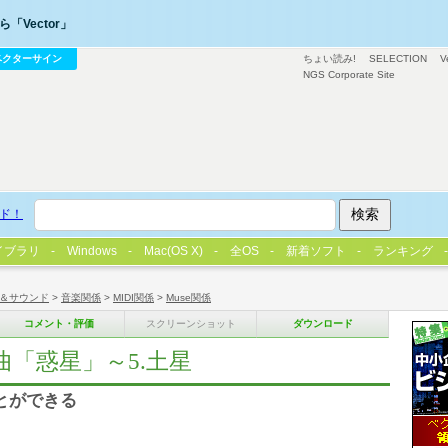
「Vector」
ベクターサイン
ちょい読み!
SELECTION
V
NGS Corporate Site
ド！
イブラリ
Windows
Mac(OS X)
全OS
新着ソフト
ランキング
＆サウンド
>
音楽関係
>
MIDI関係
>
Muse関係
コメント・評価
スクリーンショット
ダウンロード
曲「惑星」～5.土星
とができる