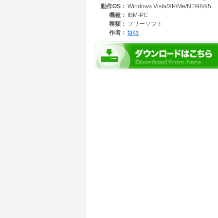
動作OS：
Windows Vista/XP/Me/NT/98/95
機種：
IBM-PC
種類：
フリーソフト
作者：
taka