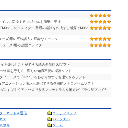
ファイルに変換するmid2musを簡単に実行
Muse」のエディター 普通の楽譜を作成する感覚でMuse
(ミューズ)用の五線譜入力可能なエディタ
e(ミューズ)用の 譜面エディター
プレイを楽しむことができる統合型仮想DJソフト
りの伴奏を行える、難しい知識不要の楽器ソフト
タフェースで「iPod」をわかりやすく管理できるソフト
的なアニメーション表示も選択できる多機能メトロノームソフト
ォルダにすばやくアクセスできるマルチカラムを備えた“ブラウザプレイヤ
ターネット＆通信
ユーティリティ
ネス
パーソナル
＆教育
ゲーム