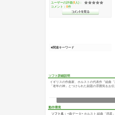
ユーザーの評価(
0
人)：
コメント：
0
件
■関連キーワード
ソフト詳細説明
イギリスの作曲家、ホルストの代表作『組曲「
「老年の神」とつけられた副題の雰囲気をお伝
動作環境
ソフト名：
<曲データ> ホルスト:組曲「惑星」