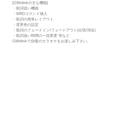
[GWrdmkの主な機能]
・歌詞追い機能
・WRDコマンド挿入
・歌詞の簡単レイアウト
・背景色の設定
・歌詞のフェードイン/フェードアウト(出現/消去)
・歌詞追い時間の一括変更 等など
GWrdmkで自慢のカラオケをお楽しみ下さい。