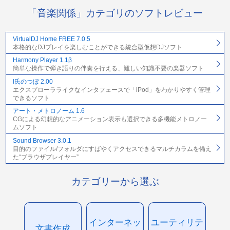
「音楽関係」カテゴリのソフトレビュー
VirtualDJ Home FREE 7.0.5
本格的なDJプレイを楽しむことができる統合型仮想DJソフト
Harmony Player 1.1β
簡単な操作で弾き語りの伴奏を行える、難しい知識不要の楽器ソフト
I氏のつぼ 2.00
エクスプローラライクなインタフェースで「iPod」をわかりやすく管理
できるソフト
アート・メトロノーム 1.6
CGによる幻想的なアニメーション表示も選択できる多機能メトロノー
ムソフト
Sound Browser 3.0.1
目的のファイル/フォルダにすばやくアクセスできるマルチカラムを備え
た“ブラウザプレイヤー”
カテゴリーから選ぶ
インターネッ
ユーティリテ
文書作成