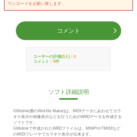
ウンロードをお願い致します。
コメント
ユーザーの評価(
人)：
0
0
コメント：
件
0
ソフト詳細説明
GWrdmk(爺のWrd-file Maker)は、MIDIデータにあわせてカラ
オケ表示や画像表示などを行うためのWRDデータを作成する
ソフトです。
GWrdmkで作成されたWRDファイルは、MIMPIやTMIDIなど
のMIDIプレーヤでカラオケ表示が出来ます。