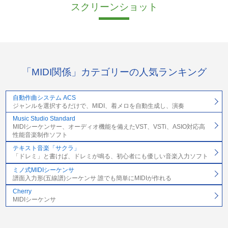
スクリーンショット
「MIDI関係」カテゴリーの人気ランキング
自動作曲システム ACS
ジャンルを選択するだけで、MIDI、着メロを自動生成し、演奏
Music Studio Standard
MIDIシーケンサー、オーディオ機能を備えたVST、VSTi、ASIO対応高
性能音楽制作ソフト
テキスト音楽「サクラ」
「ドレミ」と書けば、ドレミが鳴る、初心者にも優しい音楽入力ソフト
ミノ式MIDIシーケンサ
譜面入力形(五線譜)シーケンサ 誰でも簡単にMIDIが作れる
Cherry
MIDIシーケンサ