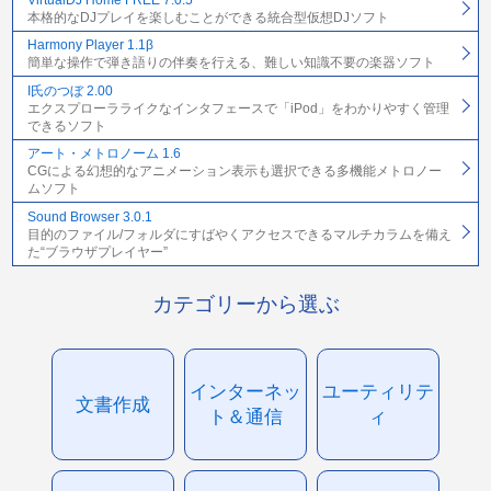
本格的なDJプレイを楽しむことができる統合型仮想DJソフト
Harmony Player 1.1β
簡単な操作で弾き語りの伴奏を行える、難しい知識不要の楽器ソフト
I氏のつぼ 2.00
エクスプローラライクなインタフェースで「iPod」をわかりやすく管理
できるソフト
アート・メトロノーム 1.6
CGによる幻想的なアニメーション表示も選択できる多機能メトロノー
ムソフト
Sound Browser 3.0.1
目的のファイル/フォルダにすばやくアクセスできるマルチカラムを備え
た“ブラウザプレイヤー”
カテゴリーから選ぶ
インターネッ
ユーティリテ
文書作成
ト＆通信
ィ