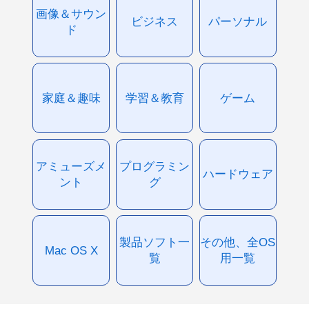
画像＆サウン
ビジネス
パーソナル
ド
家庭＆趣味
学習＆教育
ゲーム
アミューズメ
プログラミン
ハードウェア
ント
グ
製品ソフト一
その他、全OS
Mac OS X
覧
用一覧