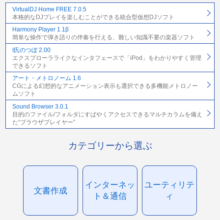
VirtualDJ Home FREE 7.0.5
本格的なDJプレイを楽しむことができる統合型仮想DJソフト
Harmony Player 1.1β
簡単な操作で弾き語りの伴奏を行える、難しい知識不要の楽器ソフト
I氏のつぼ 2.00
エクスプローラライクなインタフェースで「iPod」をわかりやすく管理
できるソフト
アート・メトロノーム 1.6
CGによる幻想的なアニメーション表示も選択できる多機能メトロノー
ムソフト
Sound Browser 3.0.1
目的のファイル/フォルダにすばやくアクセスできるマルチカラムを備え
た“ブラウザプレイヤー”
カテゴリーから選ぶ
インターネッ
ユーティリテ
文書作成
ト＆通信
ィ