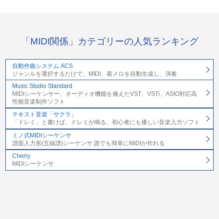
「MIDI関係」カテゴリーの人気ランキング
自動作曲システム ACS
ジャンルを選択するだけで、MIDI、着メロを自動生成し、演奏
Music Studio Standard
MIDIシーケンサー、オーディオ機能を備えたVST、VSTi、ASIO対応高
性能音楽制作ソフト
テキスト音楽「サクラ」
「ドレミ」と書けば、ドレミが鳴る、初心者にも優しい音楽入力ソフト
ミノ式MIDIシーケンサ
譜面入力形(五線譜)シーケンサ 誰でも簡単にMIDIが作れる
Cherry
MIDIシーケンサ