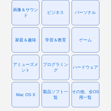
画像＆サウン
ビジネス
パーソナル
ド
家庭＆趣味
学習＆教育
ゲーム
アミューズメ
プログラミン
ハードウェア
ント
グ
製品ソフト一
その他、全OS
Mac OS X
覧
用一覧