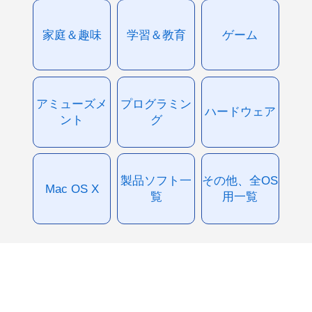
家庭＆趣味
学習＆教育
ゲーム
アミューズメ
プログラミン
ハードウェア
ント
グ
製品ソフト一
その他、全OS
Mac OS X
覧
用一覧