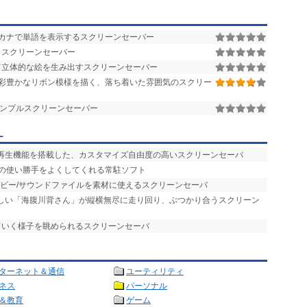
カナで単語を表示するスクリーンセーバー
くスクリーンセーバー
て立体的な絵を生み出すスクリーンセーバー
彩豊かなリボン模様を描く、落ち着いた雰囲気のスクリー
ンプルスクリーンセーバー
ー
楽再生機能を搭載した、カスタマイズ自由度の高いスクリーンセーバ
バの使い勝手をよくしてくれる常駐ソフト
ービー/サウンドファイルを素材に使えるスクリーンセーバ
らしい「海腹川背さん」が縦横無尽に走り回り、ぶつかり合うスクリーン
ていく様子を眺められるスクリーンセーバ
ターネット＆通信
ユーティリティ
ネス
パーソナル
＆教育
ゲーム