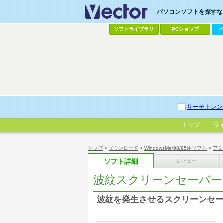
パソコンソフトを探すなら
ソフトライブラリ
PCショップ
サーチトレン
トップ
ラ
トップ
>
ダウンロード
>
WindowsMe/98/95用ソフト
>
アミ
ソフト詳細
レビュー
波紋スクリーンセーバー
波紋を発生させるスクリーンセ