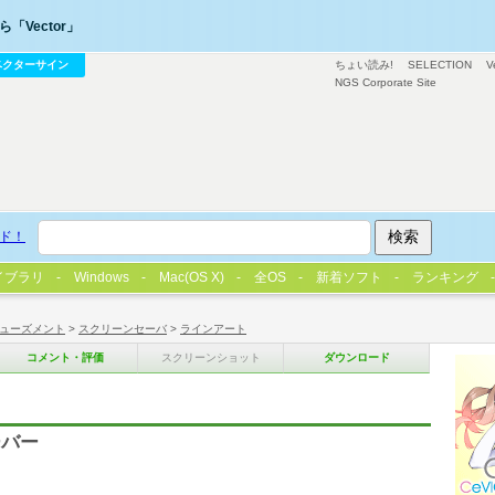
「Vector」
ベクターサイン
ちょい読み!
SELECTION
V
NGS Corporate Site
ド！
イブラリ
Windows
Mac(OS X)
全OS
新着ソフト
ランキング
ューズメント
>
スクリーンセーバ
>
ラインアート
コメント・評価
スクリーンショット
ダウンロード
ーバー