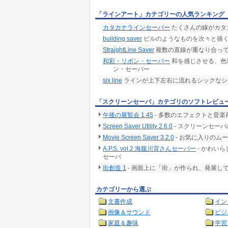
「ラインアート」カテゴリーの人気ランキング
カタカナラインセーバー
たくさんの線がカタ
building saver
ビルのようなものを次々と描
StraightLine Saver
複数の直線が重なり合っ
和彩・リボン・セーバー
和を感じさせる、色
ン・セーバー
six line
ラインが上下左右に流れるシックなシ
「スクリーンセーバ」カテゴリのソフトレビュ
午後の展覧会 1.45
- 多数のエフェクトと音
Screen Saver Utility 2.6.0
- スクリーンセー
Movie Screen Saver 3.2.0
- お気に入りのム
A.P.S. vol.2 海腹川背さんセーバー
- かわい
セーバ
街創造 1
- 画面上に「街」が作られ、発展し
カテゴリーから選ぶ
文書作成
イン
画像＆サウンド
ビジ
家庭＆趣味
学習