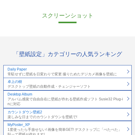
スクリーンショット
「壁紙設定」カテゴリーの人気ランキング
Daily Paper
常駐せずに壁紙を日変わりで変更 撮りためたデジカメ画像を壁紙に
卓上の樹
デスクトップ壁紙の自動作成・チェンジャーソフト
Desktop Album
アルバム感覚で自由自在に壁紙が作れる壁紙作成ソフト Susie32 Plug-i
nに対応
カウントダウン壁紙2
楽しみな日までのカウントダウンを壁紙で!
MyPoster_XP
1度使ったら手放せない! 画像を簡単GET! デスクトップに「ぺたぺた」
貼って壁紙が作れます!