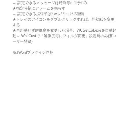
→ 設定できるメッセージは時刻毎に1行のみ
★指定時刻にアラームを鳴らす
→ 設定できる拡張子は*.wav/.*midの2種類
★トレイのアイコンをダブルクリックすれば、即壁紙を変更
する
★再起動せず解像度を変更した場合、WCSetCal.exeを自動起
動→ WallCustで「解像度毎にフォルダ変更」設定時のみ(要ユ
ーザー登録)
※JWordプラグイン同梱