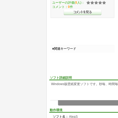
ユーザーの評価(
0
人)：
コメント：
0
件
■関連キーワード
ソフト詳細説明
Windows版壁紙変更ソフトです。秒毎、時
動作環境
ソフト名：
AleaS