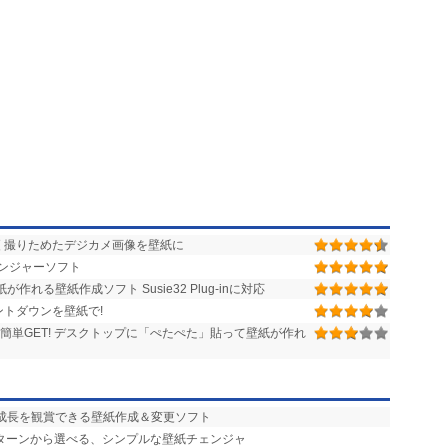
 撮りためたデジカメ画像を壁紙に
ンジャーソフト
れる壁紙作成ソフト Susie32 Plug-inに対応
トダウンを壁紙で!
を簡単GET! デスクトップに「ぺたぺた」貼って壁紙が作れ
の成長を観賞できる壁紙作成＆変更ソフト
パターンから選べる、シンプルな壁紙チェンジャ