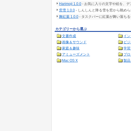
Harimoji 1.0.0
- お気に入りの文字や絵を、
窓雪 1.0.0
- しんしんと降る雪を窓から眺め
舞紅葉 1.0.0
- タスクバーに紅葉が舞い落ち
カテゴリーから選ぶ
文書作成
イン
画像＆サウンド
ビジ
家庭＆趣味
学習
アミューズメント
プロ
Mac OS X
製品