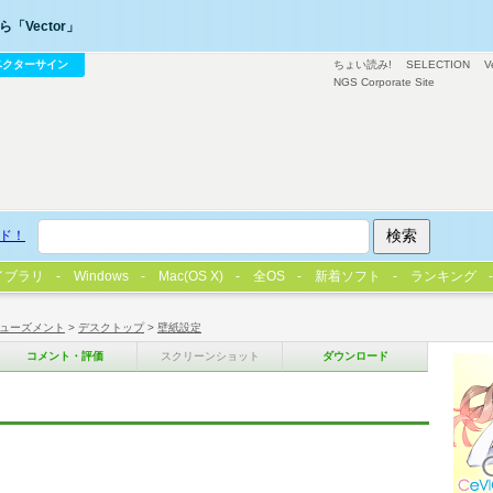
「Vector」
ベクターサイン
ちょい読み!
SELECTION
V
NGS Corporate Site
ド！
イブラリ
Windows
Mac(OS X)
全OS
新着ソフト
ランキング
ューズメント
>
デスクトップ
>
壁紙設定
コメント・評価
スクリーンショット
ダウンロード