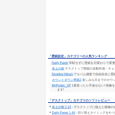
「壁紙設定」カテゴリーの人気ランキング
Daily Paper
常駐せずに壁紙を日変わりで変更
卓上の樹
デスクトップ壁紙の自動作成・チェ
Desktop Album
アルバム感覚で自由自在に壁紙が作
カウントダウン壁紙2
楽しみな日までのカウン
MyPoster_XP
1度使ったら手放せない! 画像
ます!
「デスクトップ」カテゴリのソフトレビュー
卓上の樹 2.10
- デスクトップに植えた植物
Daily Paper 1.40
- 切り替えタイミングを4