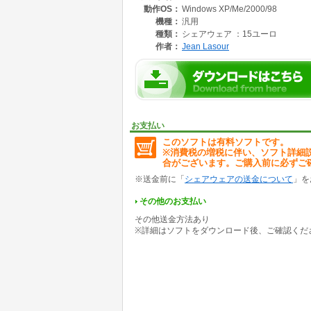
動作OS：
Windows XP/Me/2000/98
機種：
汎用
種類：
シェアウェア ：15ユーロ
作者：
Jean Lasour
お支払い
このソフトは有料ソフトです。
※消費税の増税に伴い、ソフト詳細
合がございます。ご購入前に必ずご
※送金前に「
シェアウェアの送金について
」を
その他のお支払い
その他送金方法あり
※詳細はソフトをダウンロード後、ご確認くだ