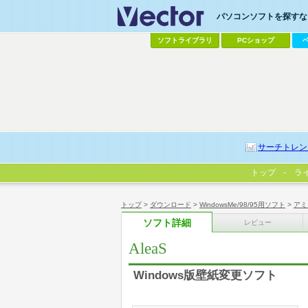
パソコンソフトを探すなら
ソフトライブラリ
PCショップ
サーチトレン
トップ
ラ
トップ
>
ダウンロード
>
WindowsMe/98/95用ソフト
>
アミ
ソフト詳細
レビュー
AleaS
Windows版壁紙変更ソフト