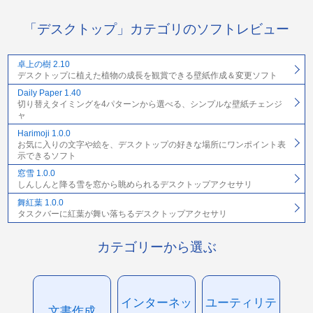
「デスクトップ」カテゴリのソフトレビュー
卓上の樹 2.10
デスクトップに植えた植物の成長を観賞できる壁紙作成＆変更ソフト
Daily Paper 1.40
切り替えタイミングを4パターンから選べる、シンプルな壁紙チェンジ
ャ
Harimoji 1.0.0
お気に入りの文字や絵を、デスクトップの好きな場所にワンポイント表
示できるソフト
窓雪 1.0.0
しんしんと降る雪を窓から眺められるデスクトップアクセサリ
舞紅葉 1.0.0
タスクバーに紅葉が舞い落ちるデスクトップアクセサリ
カテゴリーから選ぶ
インターネッ
ユーティリテ
文書作成