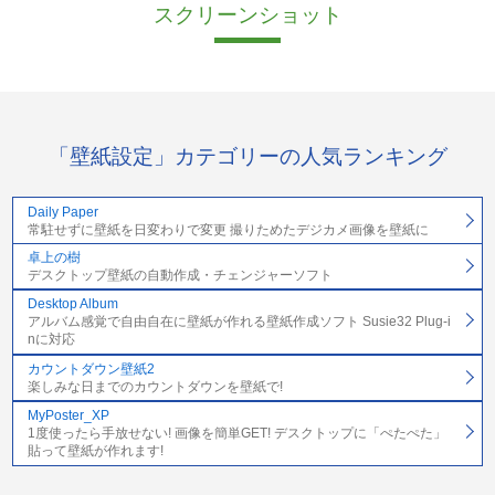
スクリーンショット
「壁紙設定」カテゴリーの人気ランキング
Daily Paper
常駐せずに壁紙を日変わりで変更 撮りためたデジカメ画像を壁紙に
卓上の樹
デスクトップ壁紙の自動作成・チェンジャーソフト
Desktop Album
アルバム感覚で自由自在に壁紙が作れる壁紙作成ソフト Susie32 Plug-i
nに対応
カウントダウン壁紙2
楽しみな日までのカウントダウンを壁紙で!
MyPoster_XP
1度使ったら手放せない! 画像を簡単GET! デスクトップに「ぺたぺた」
貼って壁紙が作れます!