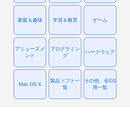
家庭＆趣味
学習＆教育
ゲーム
アミューズメ
プログラミン
ハードウェア
ント
グ
製品ソフト一
その他、全OS
Mac OS X
覧
用一覧