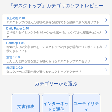
「デスクトップ」カテゴリのソフトレビュー
卓上の樹 2.10
デスクトップに植えた植物の成長を観賞できる壁紙作成＆変更ソフト
Daily Paper 1.40
切り替えタイミングを4パターンから選べる、シンプルな壁紙チェンジ
ャ
Harimoji 1.0.0
お気に入りの文字や絵を、デスクトップの好きな場所にワンポイント表
示できるソフト
窓雪 1.0.0
しんしんと降る雪を窓から眺められるデスクトップアクセサリ
舞紅葉 1.0.0
タスクバーに紅葉が舞い落ちるデスクトップアクセサリ
カテゴリーから選ぶ
インターネッ
ユーティリテ
文書作成
ト＆通信
ィ