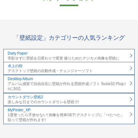
「壁紙設定」カテゴリーの人気ランキング
Daily Paper
常駐せずに壁紙を日変わりで変更 撮りためたデジカメ画像を壁紙に
卓上の樹
デスクトップ壁紙の自動作成・チェンジャーソフト
Desktop Album
アルバム感覚で自由自在に壁紙が作れる壁紙作成ソフト Susie32 Plug-i
nに対応
カウントダウン壁紙2
楽しみな日までのカウントダウンを壁紙で!
MyPoster_XP
1度使ったら手放せない! 画像を簡単GET! デスクトップに「ぺたぺた」
貼って壁紙が作れます!