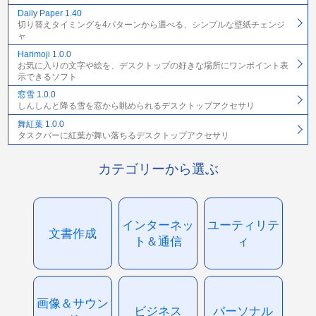
Daily Paper 1.40
切り替えタイミングを4パターンから選べる、シンプルな壁紙チェンジ
ャ
Harimoji 1.0.0
お気に入りの文字や絵を、デスクトップの好きな場所にワンポイント表
示できるソフト
窓雪 1.0.0
しんしんと降る雪を窓から眺められるデスクトップアクセサリ
舞紅葉 1.0.0
タスクバーに紅葉が舞い落ちるデスクトップアクセサリ
カテゴリーから選ぶ
インターネッ
ユーティリテ
文書作成
ト＆通信
ィ
画像＆サウン
ビジネス
パーソナル