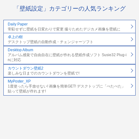
「壁紙設定」カテゴリーの人気ランキング
Daily Paper
常駐せずに壁紙を日変わりで変更 撮りためたデジカメ画像を壁紙に
卓上の樹
デスクトップ壁紙の自動作成・チェンジャーソフト
Desktop Album
アルバム感覚で自由自在に壁紙が作れる壁紙作成ソフト Susie32 Plug-i
nに対応
カウントダウン壁紙2
楽しみな日までのカウントダウンを壁紙で!
MyPoster_XP
1度使ったら手放せない! 画像を簡単GET! デスクトップに「ぺたぺた」
貼って壁紙が作れます!