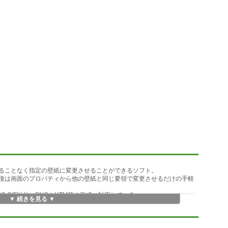
せることなく指定の壁紙に変更させることができるソフト。
で後は画面のプロパティから他の壁紙と同じ要領で変更させるだけの手軽
PG,GIF以外にPNGやHTM等の形式に対応している。
▼ 続きを見る ▼