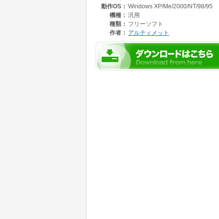
動作OS：
Windows XP/Me/2000/NT/98/95
「ちょっとしたメモを貯めておくテキストフィ
こういった機能を持っている。
機種：
汎用
アクティブデスクトップが有効になっている必
種類：
フリーソフト
作者：
アルティメット