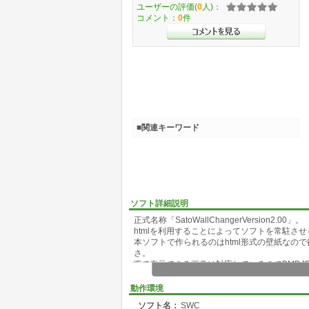
ユーザーの評価(
0
人)：
コメント：
0
件
■関連キーワード
ソフト詳細説明
正式名称「SatoWallChangerVersion2.00」。
htmlを利用することによってソフトを常駐さ
本ソフトで作られるのはhtml形式の壁紙なの
さ。
IEで表示できる画像は対応しているのでBMP,J
主な機能は前回の
「指定時間刻に指定した壁紙に変更」
動作環境
この機能に付け加え
ソフト名：
SWC
「記念日等の日付の指定(最大5日分)」