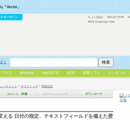
「Vector」
ベクターサイン
ちょい読み!
SELECTION
V
NGS Corporate Site
ド！
イブラリ
Windows
Mac(OS X)
全OS
新着ソフト
ランキング
ューズメント
>
デスクトップ
>
壁紙設定
コメント・評価
スクリーンショット
ダウンロード
変える 日付の指定、テキストフィールドを備えた壁