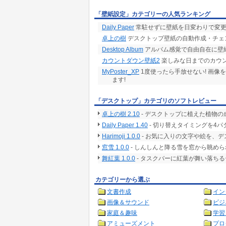
「壁紙設定」カテゴリーの人気ランキング
Daily Paper
常駐せずに壁紙を日変わりで変更
卓上の樹
デスクトップ壁紙の自動作成・チェ
Desktop Album
アルバム感覚で自由自在に壁紙が作
カウントダウン壁紙2
楽しみな日までのカウン
MyPoster_XP
1度使ったら手放せない! 画像
ます!
「デスクトップ」カテゴリのソフトレビュー
卓上の樹 2.10
- デスクトップに植えた植物
Daily Paper 1.40
- 切り替えタイミングを4
Harimoji 1.0.0
- お気に入りの文字や絵を、
窓雪 1.0.0
- しんしんと降る雪を窓から眺め
舞紅葉 1.0.0
- タスクバーに紅葉が舞い落ち
カテゴリーから選ぶ
文書作成
イン
画像＆サウンド
ビジ
家庭＆趣味
学習
アミューズメント
プロ