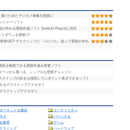
 撮りためたデジカメ画像を壁紙に
ンジャーソフト
れる壁紙作成ソフト Susie32 Plug-inに対応
トダウンを壁紙で!
を簡単GET! デスクトップに「ぺたぺた」貼って壁紙が作れ
の成長を観賞できる壁紙作成＆変更ソフト
パターンから選べる、シンプルな壁紙チェンジャ
デスクトップの好きな場所にワンポイント表示できるソフト
られるデスクトップアクセサリ
るデスクトップアクセサリ
ターネット＆通信
ユーティリティ
ネス
パーソナル
＆教育
ゲーム
グラミング
ハードウェア