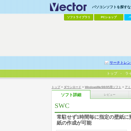
パソコンソフトを探すなら
ソフトライブラリ
PCショップ
サーチトレン
トップ
ラ
トップ
>
ダウンロード
>
WindowsMe/98/95用ソフト
>
アミ
ソフト詳細
レビュー
SWC
常駐せず1時間毎に指定の壁紙に
紙の作成が可能