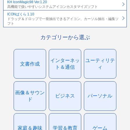
KH IconMagic98 Ver.1.20
高機能で扱いやすいシステムアイコンカスタマイズソフト
ICONぱくら 1.10
ドラッグ＆ドロップで一発抽出できるアイコン、カーソル抽出・編集ソ
フト
カテゴリーから選ぶ
インターネッ
ユーティリテ
文書作成
ト＆通信
ィ
画像＆サウン
ビジネス
パーソナル
ド
家庭＆趣味
学習＆教育
ゲーム