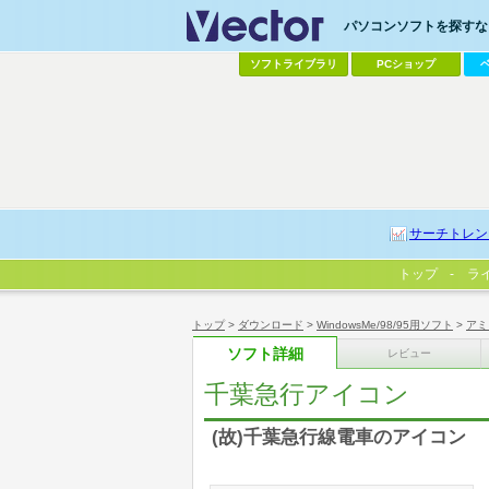
パソコンソフトを探すなら
ソフトライブラリ
PCショップ
サーチトレン
トップ
ラ
トップ
>
ダウンロード
>
WindowsMe/98/95用ソフト
>
アミ
ソフト詳細
レビュー
千葉急行アイコン
(故)千葉急行線電車のアイコン