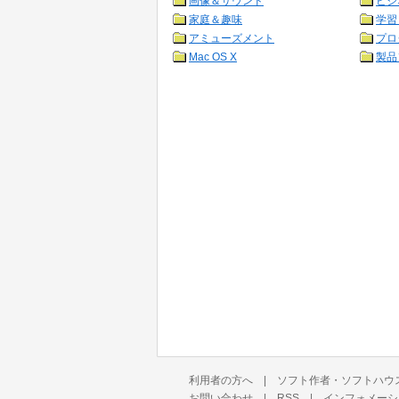
画像＆サウンド
ビジ
家庭＆趣味
学習
アミューズメント
プロ
Mac OS X
製品
利用者の方へ
|
ソフト作者・ソフトハウ
お問い合わせ
|
RSS
|
インフォメーシ