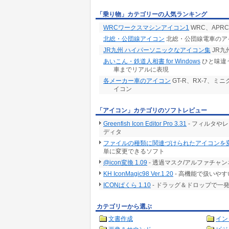
「乗り物」カテゴリーの人気ランキング
WRCワークスマシンアイコン1
WRC、AP
北総・公団線アイコン
北総・公団線電車のア
JR九州 ハイパーソニックなアイコン集
JR九
あいこん・鉄道人相書 for Windows
ひと味違
車までリアルに表現
各メーカー車のアイコン
GT-R、RX-7、
イコン
「アイコン」カテゴリのソフトレビュー
Greenfish Icon Editor Pro 3.31
- フィルタや
ディタ
ファイルの種類に関連づけられたアイコンを変更 1
単に変更できるソフト
@icon変換 1.09
- 透過マスク/アルファチャ
KH IconMagic98 Ver.1.20
- 高機能で扱いや
ICONぱくら 1.10
- ドラッグ＆ドロップで一
カテゴリーから選ぶ
文書作成
イン