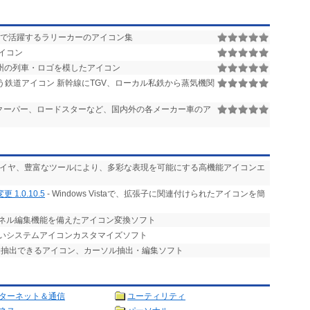
RCで活躍するラリーカーのアイコン集
イコン
州の列車・ロゴを模したアイコン
う鉄道アイコン 新幹線にTGV、ローカル私鉄から蒸気機関
ミニクーパー、ロードスターなど、国内外の各メーカー車のア
レイヤ、豊富なツールにより、多彩な表現を可能にする高機能アイコンエ
.0.10.5
- Windows Vistaで、拡張子に関連付けられたアイコンを簡
ンネル編集機能を備えたアイコン変換ソフト
すいシステムアイコンカスタマイズソフト
発抽出できるアイコン、カーソル抽出・編集ソフト
ターネット＆通信
ユーティリティ