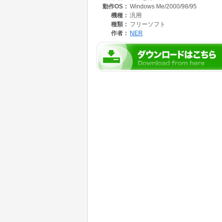
動作OS：
Windows Me/2000/98/95
機種：
汎用
種類：
フリーソフト
作者：
NER