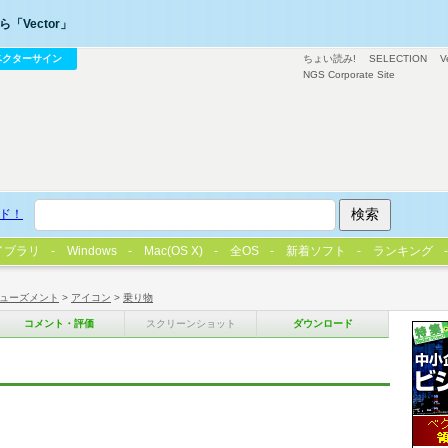
「Vector」
ベクターサイン
ちょい読み!
SELECTION
V
NGS Corporate Site
ド！
イブラリ
Windows
Mac(OS X)
全OS
新着ソフト
ランキング
ューズメント
>
アイコン
>
乗り物
コメント・評価
スクリーンショット
ダウンロード