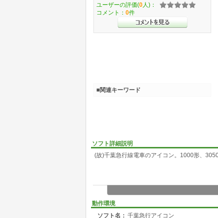
ユーザーの評価(
0
人)：
コメント：
0
件
■関連キーワード
ソフト詳細説明
(故)千葉急行線電車のアイコン。1000形、3050
動作環境
ソフト名：
千葉急行アイコン