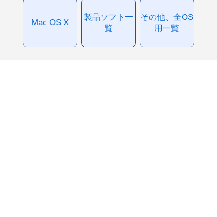
製品ソフト一
その他、全OS
Mac OS X
覧
用一覧