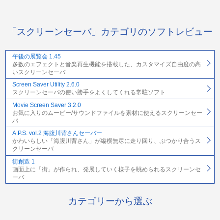
「スクリーンセーバ」カテゴリのソフトレビュー
午後の展覧会 1.45
多数のエフェクトと音楽再生機能を搭載した、カスタマイズ自由度の高
いスクリーンセーバ
Screen Saver Utility 2.6.0
スクリーンセーバの使い勝手をよくしてくれる常駐ソフト
Movie Screen Saver 3.2.0
お気に入りのムービー/サウンドファイルを素材に使えるスクリーンセー
バ
A.P.S. vol.2 海腹川背さんセーバー
かわいらしい「海腹川背さん」が縦横無尽に走り回り、ぶつかり合うス
クリーンセーバ
街創造 1
画面上に「街」が作られ、発展していく様子を眺められるスクリーンセ
ーバ
カテゴリーから選ぶ