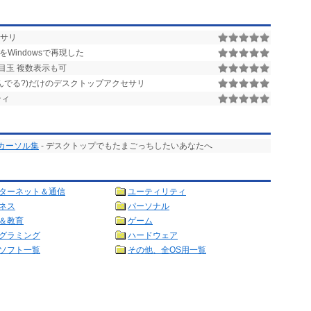
セサリ
をWindowsで再現した
目玉 複数表示も可
んでる?)だけのデスクトップアクセサリ
ティ
カーソル集
- デスクトップでもたまごっちしたいあなたへ
ターネット＆通信
ユーティリティ
ネス
パーソナル
＆教育
ゲーム
グラミング
ハードウェア
ソフト一覧
その他、全OS用一覧