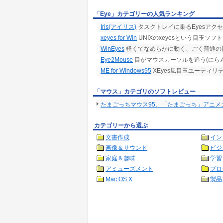
「Eye」カテゴリーの人気ランキング
Iris(アイリス)
タスクトレイに乗るEyesアク
xeyes for Win
UNIXのxeyesという目玉ソフト
WinEyes
軽くてなめらかに動く、ごく普通の
Eye2Mouse
目がマウスカーソルを追う(にら
ME for WIndows95
XEyes風目玉ユーティリ
「マウス」カテゴリのソフトレビュー
たまごっちマウス95、「たまごっち」アニメ
カテゴリーから選ぶ
文書作成
イン
画像＆サウンド
ビジ
家庭＆趣味
学習
アミューズメント
プロ
Mac OS X
製品