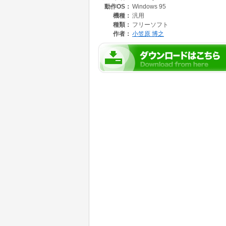
動作OS：
Windows 95
機種：
汎用
種類：
フリーソフト
作者：
小笠原 博之