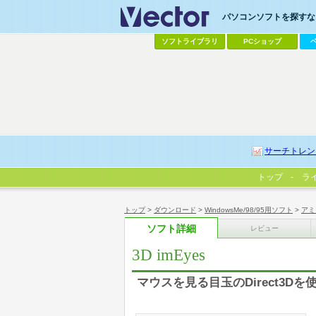
パソコンソフトを探すなら
ソフトライブラリ
PCショップ
サーチトレン
トップ
ラ
トップ
>
ダウンロード
>
WindowsMe/98/95用ソフト
>
アミ
ソフト詳細
レビュー
3D imEyes
マウスを見る目玉のDirect3Dを使っ