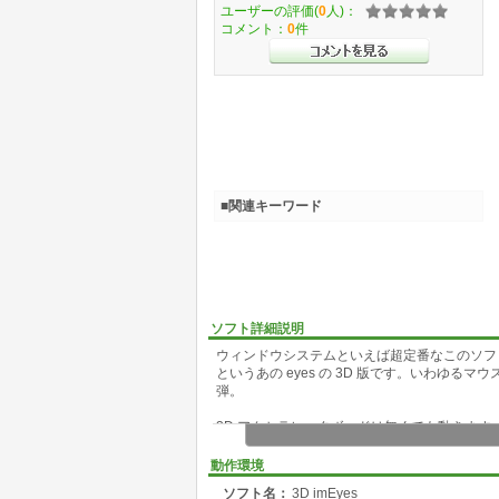
ユーザーの評価(
0
人)：
コメント：
0
件
■関連キーワード
ソフト詳細説明
ウィンドウシステムといえば超定番なこのソフト。か
というあの eyes の 3D 版です。いわゆる
弾。
3D アクセラレータボードは無くても動きます
面になります。DirectX が必要なので、Dire
さい。
動作環境
ソフト名：
3D imEyes
v1.00→1.10 の変更点 : 一部データファイ