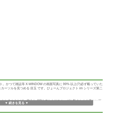
つて雑誌等 X-WINDOW の画面写真に 99% 以上(?)必ず載っていた
マウスカーソルを見つめる 目玉 です。ひょーんプロジェクト im シリーズ第二
。もちろんあれば、非力な CPU でもよりスムーズな動きとより美しい画
▼ 続きを見る ▼
ctX(DirectX5以降) を別途入手し、あらかじめインストールしておいてくだ
ル入れ替えに伴う微修正のみ