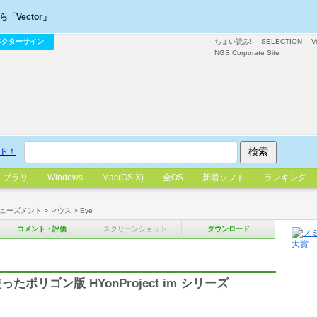
「Vector」
ベクターサイン
ちょい読み!
SELECTION
V
NGS Corporate Site
ド！
イブラリ
Windows
Mac(OS X)
全OS
新着ソフト
ランキング
ューズメント
>
マウス
>
Eye
コメント・評価
スクリーンショット
ダウンロード
たポリゴン版 HYonProject im シリーズ