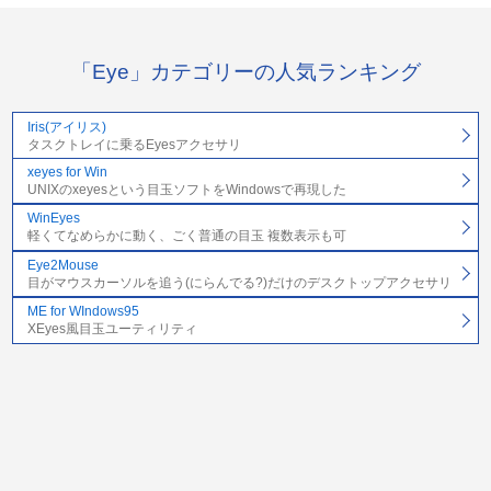
「Eye」カテゴリーの人気ランキング
Iris(アイリス)
タスクトレイに乗るEyesアクセサリ
xeyes for Win
UNIXのxeyesという目玉ソフトをWindowsで再現した
WinEyes
軽くてなめらかに動く、ごく普通の目玉 複数表示も可
Eye2Mouse
目がマウスカーソルを追う(にらんでる?)だけのデスクトップアクセサリ
ME for WIndows95
XEyes風目玉ユーティリティ