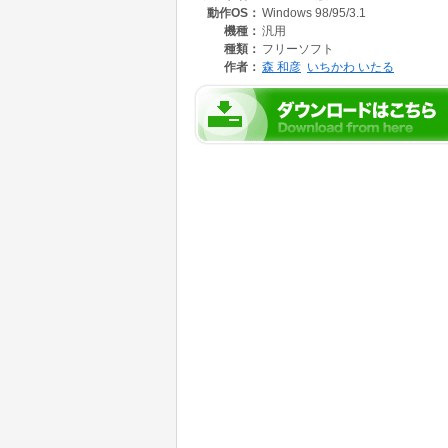
動作OS：
Windows 98/95/3.1
入力は，ファイルを指定しなければ，標準入
Ver1.54において-mオプションでMIME
機種：
汎用
正常に変換できるように修正した。
種類：
フリーソフト
作者：
森 和彦
いちかわ いたる
ご使用になった御意見、御感想等、よろしく