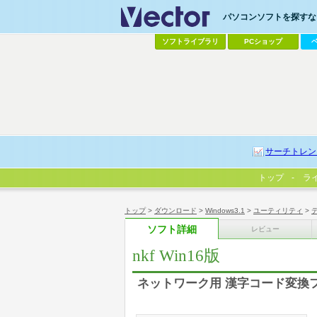
パソコンソフトを探すなら
ソフトライブラリ
PCショップ
サーチトレン
トップ
ラ
トップ
>
ダウンロード
>
Windows3.1
>
ユーティリティ
>
ソフト詳細
レビュー
nkf Win16版
ネットワーク用 漢字コード変換フィ