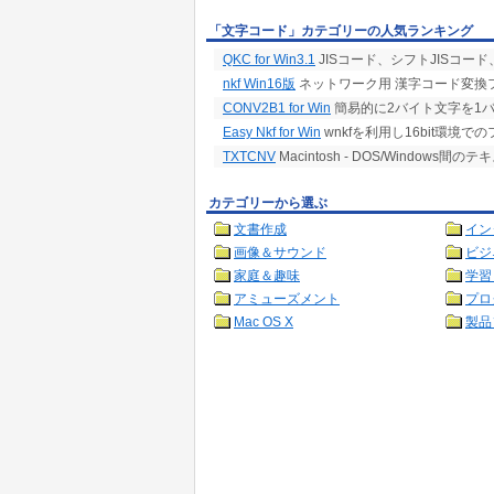
「文字コード」カテゴリーの人気ランキング
QKC for Win3.1
JISコード、シフトJISコー
nkf Win16版
ネットワーク用 漢字コード変換フィ
CONV2B1 for Win
簡易的に2バイト文字を1バイト
Easy Nkf for Win
wnkfを利用し16bit環境
TXTCNV
Macintosh - DOS/Window
カテゴリーから選ぶ
文書作成
イン
画像＆サウンド
ビジ
家庭＆趣味
学習
アミューズメント
プロ
Mac OS X
製品