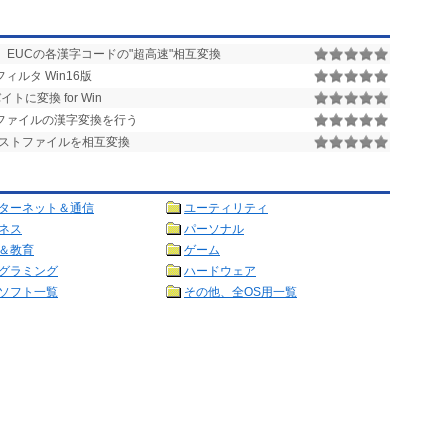
ド、EUCの各漢字コードの"超高速"相互変換
ルタ Win16版
に変換 for Win
でのファイルの漢字変換を行う
s間のテキストファイルを相互変換
ターネット＆通信
ユーティリティ
ネス
パーソナル
＆教育
ゲーム
グラミング
ハードウェア
ソフト一覧
その他、全OS用一覧