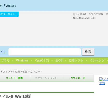
「Vector」
ベクターサイン
ちょい読み!
SELECTION
V
NGS Corporate Site
ド！
イブラリ
Windows
Mac(OS X)
全OS
新着ソフト
ランキング
テキストファイル用
>
変換
>
文字コード
コメント・評価
スクリーンショット
ダウンロード
ルタ Win16版