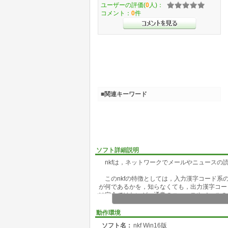
ユーザーの評価(
0
人)：
コメント：
0
件
■関連キーワード
ソフト詳細説明
nkfは，ネットワークでメールやニュースの
このnkfの特徴としては，入力漢字コード系
が何であるかを，知らなくても，出力漢字コー
は完全ではないが，通常のニュースやメールの
現在，nkfが認識できる入力の漢字コード系は，
動作環境
ド系も，この３種類である．
ソフト名：
nkf Win16版