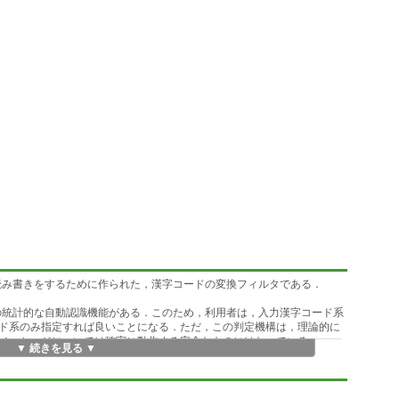
読み書きをするために作られた，漢字コードの変換フィルタである．
の統計的な自動認識機能がある．このため，利用者は，入力漢字コード系
ド系のみ指定すれば良いことになる．ただ，この判定機構は，理論的に
メッセージについては確実に動作する安全なものにはなっている。
▼ 続きを見る ▼
７ビットJIS，シフトJIS，EUCのいずれかである．出力する漢字コー