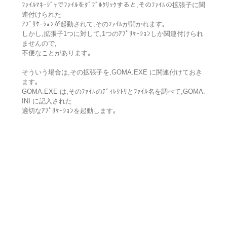
ﾌｧｲﾙﾏﾈｰｼﾞｬでﾌｧｲﾙをﾀﾞﾌﾞﾙｸﾘｯｸすると,そのﾌｧｲﾙの拡張子に関
連付けられた
ｱﾌﾟﾘｹｰｼｮﾝが起動されて,そのﾌｧｲﾙが開かれます｡
しかし,拡張子1つに対して,1つのｱﾌﾟﾘｹｰｼｮﾝしか関連付けられ
ませんので,
不便なことがあります｡
そういう場合は,その拡張子を,GOMA.EXE に関連付けておき
ます｡
GOMA.EXE は,そのﾌｧｲﾙのﾃﾞｨﾚｸﾄﾘとﾌｧｲﾙ名を調べて,GOMA.
INI に記入された
適切なｱﾌﾟﾘｹｰｼｮﾝを起動します｡