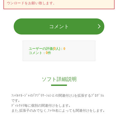
ウンロードをお願い致します。
コメント
ユーザーの評価(
人)：
0
0
コメント：
件
0
ソフト詳細説明
ﾌｧｲﾙﾏﾈｰｼﾞｬの｢ｱﾌﾟﾘｹｰｼｮﾝとの関連付け｣を拡張するﾌﾟﾛｸﾞﾗﾑ
です｡
ﾃﾞｨﾚｸﾄﾘ毎に個別の関連付けをします｡
また,拡張子のみでなく,ﾌｧｲﾙ名によっても関連付けをします｡