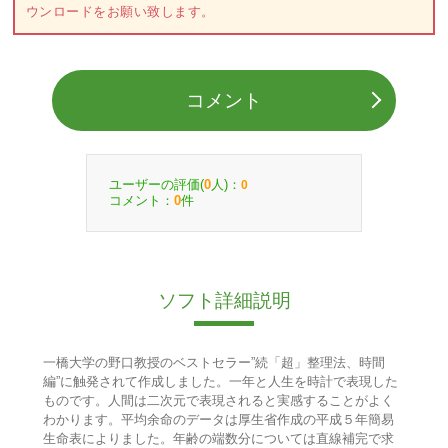
ウンロードをお願い致します。
コメント
ユーザーの評価(
人)：
0
0
コメント：
件
0
ソフト詳細説明
一橋大学の野口教授のベストセラー”続「超」整理法、時間
編”に触発されて作成しました。一年と人生を時計で表現した
ものです。人間は二次元で表現されると実感することがよく
わかります。平均余命のデータは厚生省作成の平成５年簡易
生命表によりました。年齢の端数分については直線補完で求