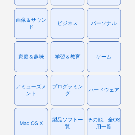
画像＆サウン
ビジネス
パーソナル
ド
家庭＆趣味
学習＆教育
ゲーム
アミューズメ
プログラミン
ハードウェア
ント
グ
製品ソフト一
その他、全OS
Mac OS X
覧
用一覧