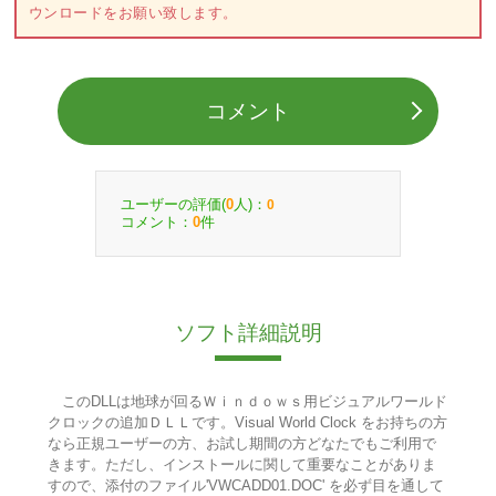
ウンロードをお願い致します。
コメント
ユーザーの評価(
人)：
0
0
コメント：
件
0
ソフト詳細説明
このDLLは地球が回るＷｉｎｄｏｗｓ用ビジュアルワールド
クロックの追加ＤＬＬです。Visual World Clock をお持ちの方
なら正規ユーザーの方、お試し期間の方どなたでもご利用で
きます。ただし、インストールに関して重要なことがありま
すので、添付のファイル'VWCADD01.DOC' を必ず目を通して