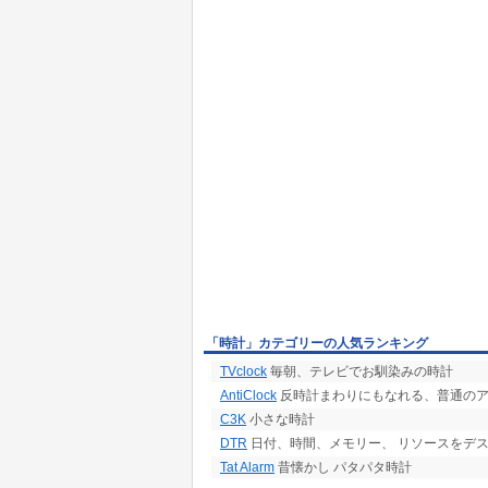
「時計」カテゴリーの人気ランキング
TVclock
毎朝、テレビでお馴染みの時計
AntiClock
反時計まわりにもなれる、普通の
C3K
小さな時計
DTR
日付、時間、メモリー、 リソースをデ
Tat Alarm
昔懐かし パタパタ時計