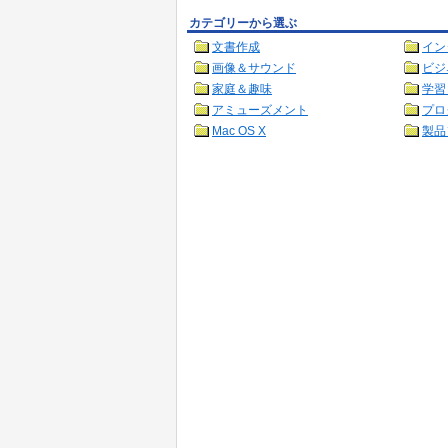
カテゴリーから選ぶ
文書作成
イン
画像＆サウンド
ビジ
家庭＆趣味
学習
アミューズメント
プロ
Mac OS X
製品