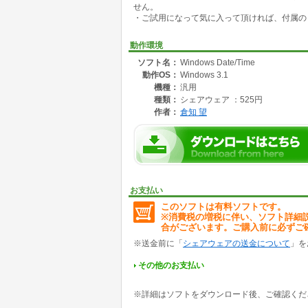
せん。
・ご試用になって気に入って頂ければ、付属の
動作環境
ソフト名：
Windows Date/Time
動作OS：
Windows 3.1
機種：
汎用
種類：
シェアウェア ：525円
作者：
倉知 望
お支払い
このソフトは有料ソフトです。
※消費税の増税に伴い、ソフト詳細
合がございます。ご購入前に必ずご
※送金前に「
シェアウェアの送金について
」を
その他のお支払い
※詳細はソフトをダウンロード後、ご確認くだ