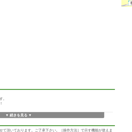
す。
！
▼ 続きを見る ▼
せて頂いております。ご了承下さい。［操作方法］で示す機能が使えま