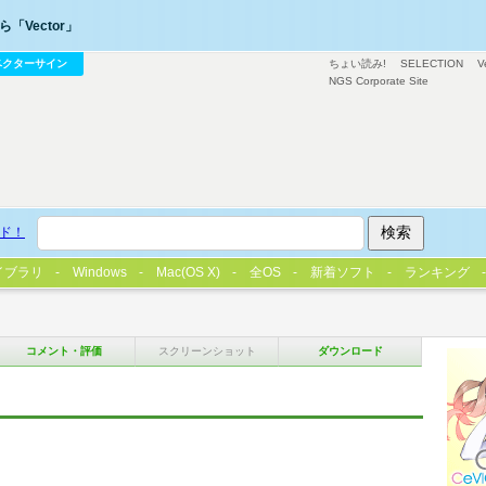
「Vector」
ベクターサイン
ちょい読み!
SELECTION
V
NGS Corporate Site
ド！
イブラリ
Windows
Mac(OS X)
全OS
新着ソフト
ランキング
コメント・評価
スクリーンショット
ダウンロード