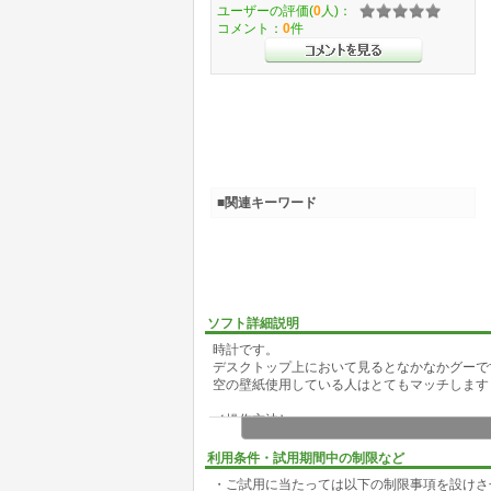
ユーザーの評価(
0
人)：
コメント：
0
件
■関連キーワード
ソフト詳細説明
時計です。
デスクトップ上において見るとなかなかグーで
空の壁紙使用している人はとてもマッチします
［操作方法］
・マウスである所をクリックすると・・・。
利用条件・試用期間中の制限など
・ご試用に当たっては以下の制限事項を設けさ