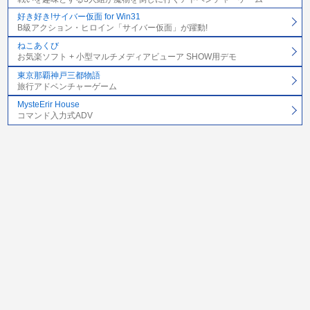
好き好き!サイバー仮面 for Win31
B級アクション・ヒロイン「サイバー仮面」が躍動!
ねこあくび
お気楽ソフト + 小型マルチメディアビューア SHOW用デモ
東京那覇神戸三都物語
旅行アドベンチャーゲーム
MysteErir House
コマンド入力式ADV