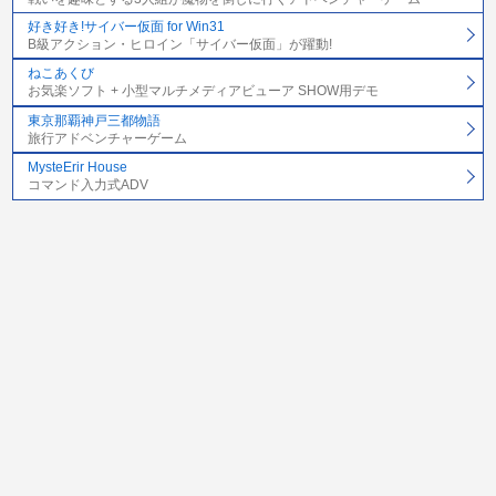
好き好き!サイバー仮面 for Win31
B級アクション・ヒロイン「サイバー仮面」が躍動!
ねこあくび
お気楽ソフト + 小型マルチメディアビューア SHOW用デモ
東京那覇神戸三都物語
旅行アドベンチャーゲーム
MysteErir House
コマンド入力式ADV