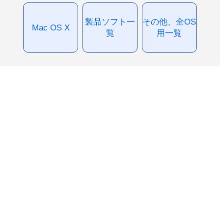
製品ソフト一
その他、全OS
Mac OS X
覧
用一覧