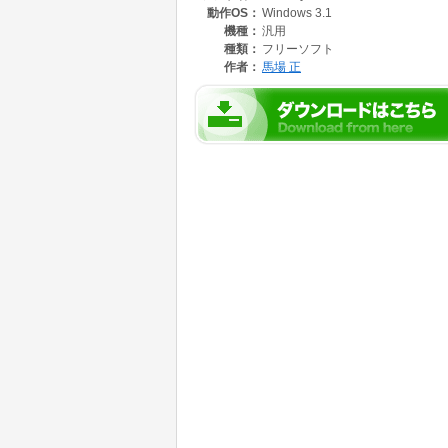
動作OS：
Windows 3.1
f)自作してみたい。
などの理由から、作成に踏み切りました。
機種：
汎用
種類：
フリーソフト
作者：
馬場 正