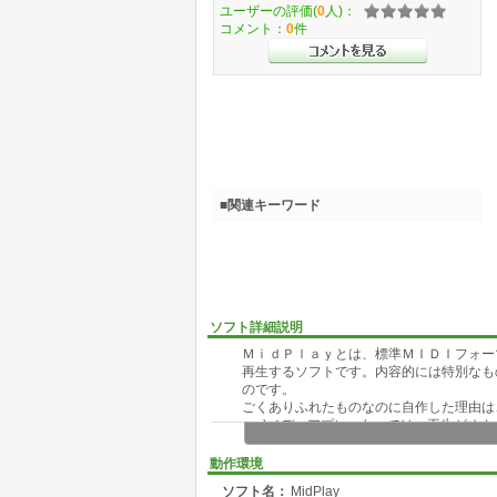
ユーザーの評価(
0
人)：
コメント：
0
件
■関連キーワード
ソフト詳細説明
ＭｉｄＰｌａｙとは、標準ＭＩＤＩフォー
再生するソフトです。内容的には特別なも
のです。
ごくありふれたものなのに自作した理由は
a)メディアプレーヤーでは、再生がめん
b)メディアプレーヤーでは、連続再生が
c)他のプレーヤーをほとんど持っていな
動作環境
d)自分の好みに合わせた再生を行いたい。
ソフト名：
MidPlay
e)たくさんの曲を登録したい。