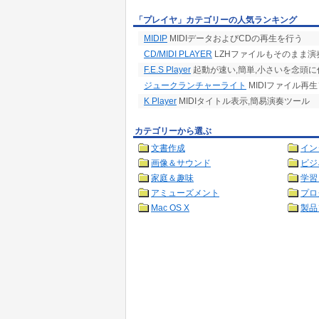
「プレイヤ」カテゴリーの人気ランキング
MIDIP
MIDIデータおよびCDの再生を行う
CD/MIDI PLAYER
LZHファイルもそのまま演奏
F.E.S Player
起動が速い,簡単,小さいを念頭に
ジュークランチャーライト
MIDIファイル再
K Player
MIDIタイトル表示,簡易演奏ツール
カテゴリーから選ぶ
文書作成
イン
画像＆サウンド
ビジ
家庭＆趣味
学習
アミューズメント
プロ
Mac OS X
製品