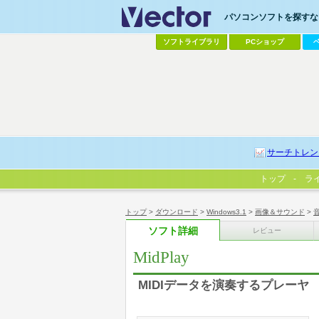
パソコンソフトを探すなら
ソフトライブラリ
PCショップ
サーチトレン
トップ
ラ
トップ
>
ダウンロード
>
Windows3.1
>
画像＆サウンド
>
ソフト詳細
レビュー
MidPlay
MIDIデータを演奏するプレーヤ