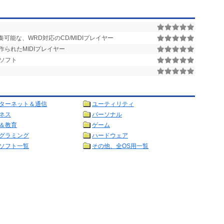
可能な、WRD対応のCD/MIDIプレイヤー
作られたMIDIプレイヤー
生ソフト
ターネット＆通信
ユーティリティ
ネス
パーソナル
＆教育
ゲーム
グラミング
ハードウェア
ソフト一覧
その他、全OS用一覧