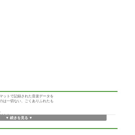
マットで記録された音楽データを
のは一切ない、ごくありふれたも
、
どくさい
▼ 続きを見る ▼
できない。
い。