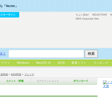
「Vector」
ベクターサイン
ちょい読み!
SELECTION
V
NGS Corporate Site
ド！
イブラリ
Windows
Mac(OS X)
全OS
新着ソフト
ランキング
音楽関係
>
MIDI関係
>
プレイヤ
コメント・評価
スクリーンショット
ダウンロード