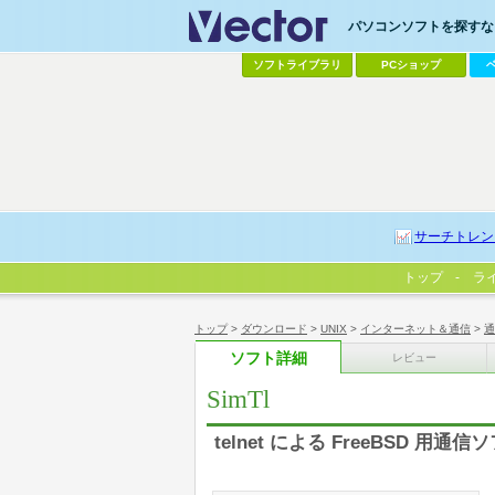
パソコンソフトを探すなら
ソフトライブラリ
PCショップ
サーチトレン
トップ
ラ
トップ
>
ダウンロード
>
UNIX
>
インターネット＆通信
>
通
ソフト詳細
レビュー
SimTl
telnet による FreeBSD 用通信