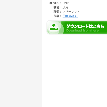
動作OS：
UNIX
機種：
汎用
種類：
フリーソフト
作者：
田崎 あきら