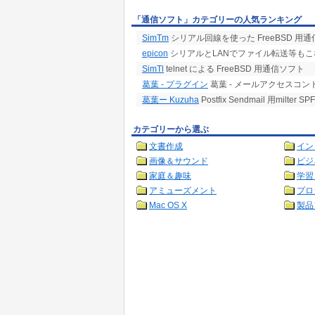
「通信ソフト」カテゴリーの人気ランキング
SimTm
シリアル回線を使った FreeBSD 用
epicon
シリアルとLANでファイル転送等もこ
SimTl
telnet による FreeBSD 用通信ソフト
葛葉 - プラグイン
葛葉 - メールアクセスコン
葛葉ー Kuzuha
Postfix Sendmail 用mil
カテゴリーから選ぶ
文書作成
イン
画像＆サウンド
ビジ
家庭＆趣味
学習
アミューズメント
プロ
Mac OS X
製品