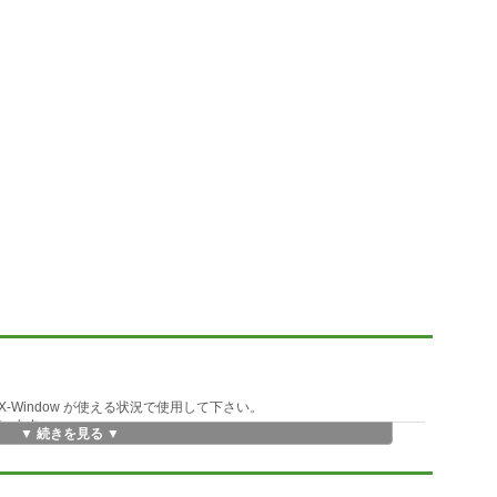
。
-Window が使える状況で使用して下さい。
と思います。
▼ 続きを見る ▼
ます。
んでした。