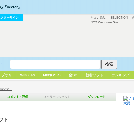
「Vector」
ベクターサイン
ちょい読み!
SELECTION
V
NGS Corporate Site
ド！
イブラリ
Windows
Mac(OS X)
全OS
新着ソフト
ランキング
信ソフト
コメント・評価
スクリーンショット
ダウンロード
ソフト