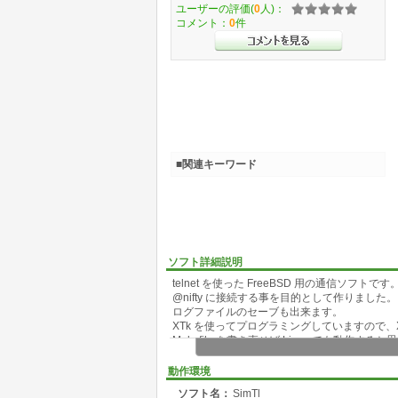
ユーザーの評価(
0
人)：
コメント：
0
件
■関連キーワード
ソフト詳細説明
telnet を使った FreeBSD 用の通信ソフトです
@nifty に接続する事を目的として作りました。
ログファイルのセーブも出来ます。
XTk を使ってプログラミングしていますので、X
Makefile を書き直せば Linux でも動作する
S-JIS、JIS、EUC と漢字コードの選択が出来
Ver0.50 は色々問題が有り、申し訳有りませ
動作環境
ソフト名：
SimTl