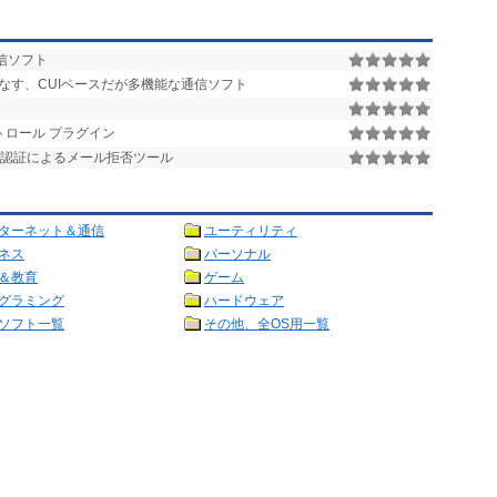
通信ソフト
なす、CUIベースだが多機能な通信ソフト
トロール プラグイン
ter SPF認証によるメール拒否ツール
ターネット＆通信
ユーティリティ
ネス
パーソナル
＆教育
ゲーム
グラミング
ハードウェア
ソフト一覧
その他、全OS用一覧