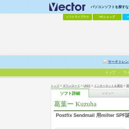
パソコンソフトを探すなら
ソフトライブラリ
PCショップ
サーチトレン
トップ
ラ
トップ
>
ダウンロード
>
UNIX
>
インターネット＆通信
>
通
ソフト詳細
レビュー
葛葉ー Kuzuha
Postfix Sendmail 用milt