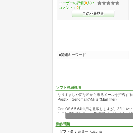
ユーザーの評価(
0
人)：
コメント：
0
件
■関連キーワード
ソフト詳細説明
なりすましや変な所から来るメールを拒否するmil
Postfix、SendmailのMilter(Mail filter)
CentOS 6.5 64bit用を登載しますが、32bi
その他 32bit版 Ubuntu版(簡易バージョン)は htt
動作環境
ソフト名：
葛葉ー Kuzuha