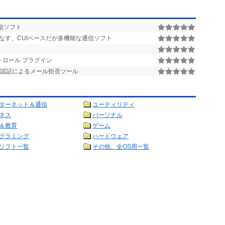
通信ソフト
なす、CUIベースだが多機能な通信ソフト
トロール プラグイン
ter SPF認証によるメール拒否ツール
ターネット＆通信
ユーティリティ
ネス
パーソナル
＆教育
ゲーム
グラミング
ハードウェア
ソフト一覧
その他、全OS用一覧