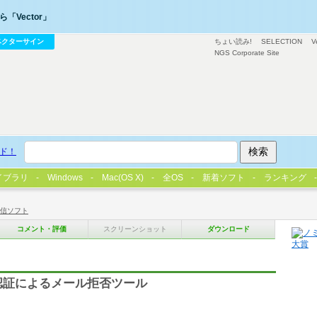
「Vector」
ベクターサイン
ちょい読み!
SELECTION
V
NGS Corporate Site
ド！
イブラリ
Windows
Mac(OS X)
全OS
新着ソフト
ランキング
信ソフト
コメント・評価
スクリーンショット
ダウンロード
er SPF認証によるメール拒否ツール