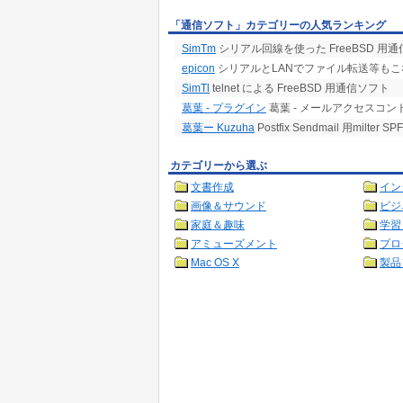
「通信ソフト」カテゴリーの人気ランキング
SimTm
シリアル回線を使った FreeBSD 用
epicon
シリアルとLANでファイル転送等もこ
SimTl
telnet による FreeBSD 用通信ソフト
葛葉 - プラグイン
葛葉 - メールアクセスコン
葛葉ー Kuzuha
Postfix Sendmail 用mil
カテゴリーから選ぶ
文書作成
イン
画像＆サウンド
ビジ
家庭＆趣味
学習
アミューズメント
プロ
Mac OS X
製品