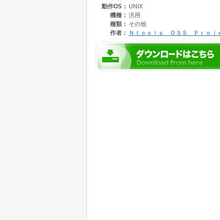
動作OS：
UNIX
機種：
汎用
種類：
その他
作者：
Ｎｔｏｏｌｓ ＯＳＳ Ｐｒｏｊ