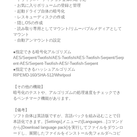
・お気に入りボリュームの登録と管理
・起動ドライブ自体の暗号化
・レスキューディスクの作成
・隠しOSの作成
・読み取り専用としてマウント/リムーバブルメディアとして
マウント
・自動アンマウントの設定
●指定できる暗号化アルゴリズム
AES/Serpent/Twofish/AES-Twofish/AES-Twofish-Serpent/Serp
ent-AES/Serpent-Twofish-AES/-Twofish-Serpent
●指定できるハッシュアルゴリズム
RIPEMD-160/SHA-512/Whirlpool
【その他の機能】
暗号化のテストや、アルゴリズムの処理速度をチェックでき
るベンチマーク機能があります。
【備考】
ソフト自体は英語版ですが、言語パックを組み込むことで日
本語化できます。[Settings]メニューの[Languages...]コマンド
から[Download language pack]を実行してファイルをダウンロ
ードし、展開したファイルをインストール先フォルダへコピ