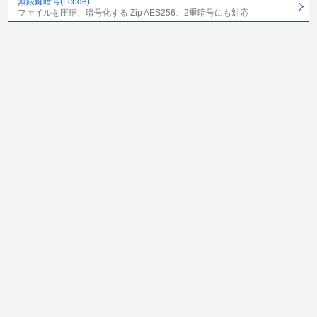
無限鍵暗号(Fcode)
ファイルを圧縮、暗号化する Zip AES256、2重暗号にも対応