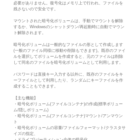
必要がありません。復号化はメモリ上で行われ、ファイルを
残さないので安全です。
マウントされた暗号化ボリュームは、手動でマウントを解除
するか、Windowsのシャットダウン/再起動時に自動でマウン
ト解除されます。
暗号化ボリュームは一般的なファイルの形として作成します
(一般のファイル同様に移動や削除もできます)。既存のファイ
ルを選択してボリュームを作成すると、元のファイルは削除
して同名のファイルを暗号化ボリュームとして利用します。
パスワードは直接キー入力する以外に、既存のファイルをキ
ーファイルとして利用したり、ランダムにキーファイルを作
成することもできます。
【主な機能】
・暗号化ボリューム(ファイルコンテナ)の作成(標準ボリュー
ム/隠しボリューム)
・暗号化ボリューム(ファイルコンテナ)マウント/アンマウン
ト
・暗号化ボリュームの容量/ファイルフォーマット/クラスタサ
イズの指定、
・ドライブ/パーティション全体の暗号化