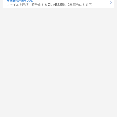
無限鍵暗号(Fcode)
ファイルを圧縮、暗号化する Zip AES256、2重暗号にも対応