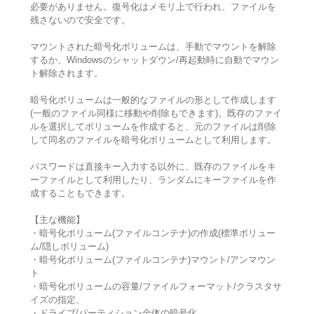
必要がありません。復号化はメモリ上で行われ、ファイルを
残さないので安全です。
マウントされた暗号化ボリュームは、手動でマウントを解除
するか、Windowsのシャットダウン/再起動時に自動でマウン
ト解除されます。
暗号化ボリュームは一般的なファイルの形として作成します
(一般のファイル同様に移動や削除もできます)。既存のファイ
ルを選択してボリュームを作成すると、元のファイルは削除
して同名のファイルを暗号化ボリュームとして利用します。
パスワードは直接キー入力する以外に、既存のファイルをキ
ーファイルとして利用したり、ランダムにキーファイルを作
成することもできます。
【主な機能】
・暗号化ボリューム(ファイルコンテナ)の作成(標準ボリュー
ム/隠しボリューム)
・暗号化ボリューム(ファイルコンテナ)マウント/アンマウン
ト
・暗号化ボリュームの容量/ファイルフォーマット/クラスタサ
イズの指定、
・ドライブ/パーティション全体の暗号化