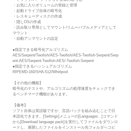
・お気に入りボリュームの登録と管理
・起動ドライブ自体の暗号化
・レスキューディスクの作成
・隠しOSの作成
・読み取り専用としてマウント/リムーバブルメディアとして
マウント
・自動アンマウントの設定
●指定できる暗号化アルゴリズム
AES/Serpent/Twofish/AES-Twofish/AES-Twofish-Serpent/Serp
ent-AES/Serpent-Twofish-AES/-Twofish-Serpent
●指定できるハッシュアルゴリズム
RIPEMD-160/SHA-512/Whirlpool
【その他の機能】
暗号化のテストや、アルゴリズムの処理速度をチェックでき
るベンチマーク機能があります。
【備考】
ソフト自体は英語版ですが、言語パックを組み込むことで日
本語化できます。[Settings]メニューの[Languages...]コマンド
から[Download language pack]を実行してファイルをダウンロ
ードし、展開したファイルをインストール先フォルダへコピ