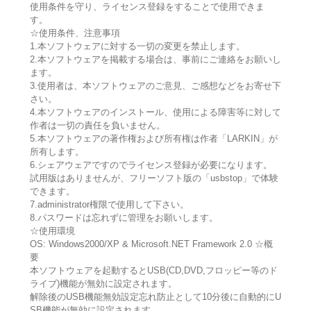
使用条件を守り、ライセンス登録をすることで使用できま
す。
☆使用条件、注意事項
1.本ソフトウェアに対する一切の変更を禁止します。
2.本ソフトウェアを掲載する場合は、事前にご連絡をお願いし
ます。
3.使用者は、本ソフトウェアのご意見、ご感想などをお寄せ下
さい。
4.本ソフトウェアのインストール、使用による障害等に対して
作者は一切の責任を負いません。
5.本ソフトウェアの著作権および所有権は作者「LARKIN」が
所有します。
6.シェアウェアですのでライセンス登録が必要になります。
試用版はありませんが、フリーソフト版の「usbstop」で体験
できます。
7.administrator権限で使用して下さい。
8.パスワードは忘れずに管理をお願いします。
☆使用環境
OS: Windows2000/XP & Microsoft.NET Framework 2.0 ☆概
要
本ソフトウェアを起動するとUSB(CD,DVD,フロッピー等のド
ライブ)機能が無効に設定されます。
解除後のUSB機能無効設定忘れ防止として10分後に自動的にU
SB機能が無効に設定されます。