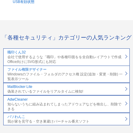
USB有効状態
「各種セキュリティ」カテゴリーの人気ランキング
職印くん32
会社で使用するような「職印」や各種印面をを全自動レイアウトで作成
Office向けにSVG形式にも対応
ファイル権限デザイナー
Windowsのファイル・フォルダのアクセス権 設定(追加・変更・削除) 一
覧表示ツール
MalBlocker Lite
偽装されているファイルをリアルタイムに検知!
AdwCleaner
知らないうちに組み込まれてしまったアドウェアなどを検出し、削除で
きる
パソわんこ
我が家を見守る・空き巣避けバーチャル番犬ソフト