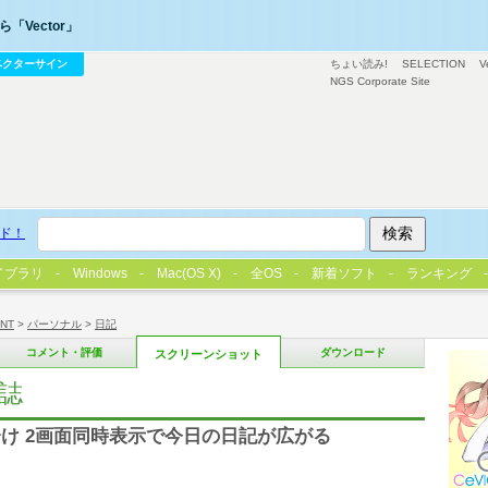
「Vector」
ベクターサイン
ちょい読み!
SELECTION
V
NGS Corporate Site
ド！
イブラリ
Windows
Mac(OS X)
全OS
新着ソフト
ランキング
/NT
>
パーソナル
>
日記
コメント・評価
ダウンロード
スクリーンショット
日誌
け 2画面同時表示で今日の日記が広がる