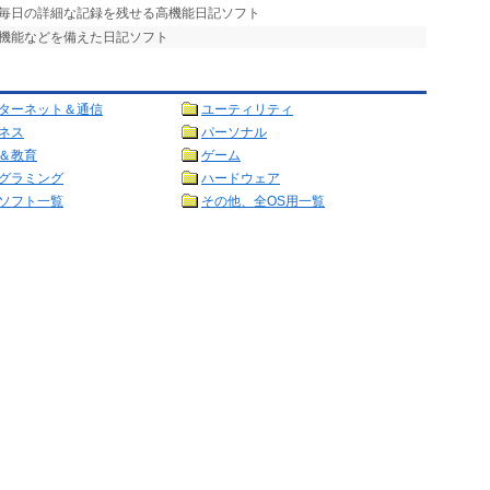
、毎日の詳細な記録を残せる高機能日記ソフト
理機能などを備えた日記ソフト
ターネット＆通信
ユーティリティ
ネス
パーソナル
＆教育
ゲーム
グラミング
ハードウェア
ソフト一覧
その他、全OS用一覧