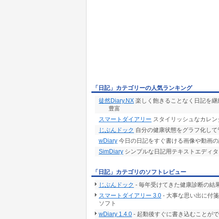
「日記」カテゴリーの人気ランキング
徒然Diary.NX
楽しく飽きることなく日記を継
豊富
スマートダイアリー
スタイリッシュなカレン
じぶんドック
自分の健康状態をグラフ化して
wDiary
今日の日記をすぐ書ける画像や動画の
SimDiary
シンプルな日記用テキストエディタ
「日記」カテゴリのソフトレビュー
じぶんドック
- 毎年受けてきた健康診断の結
スマートダイアリー 3.0
- 大事な思い出に付
ソフト
wDiary 1.4.0
- 起動後すぐに書き込むことが