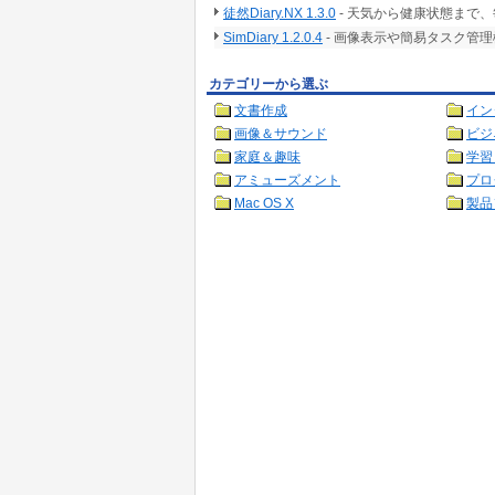
徒然Diary.NX 1.3.0
- 天気から健康状態まで
SimDiary 1.2.0.4
- 画像表示や簡易タスク管
カテゴリーから選ぶ
文書作成
イン
画像＆サウンド
ビジ
家庭＆趣味
学習
アミューズメント
プロ
Mac OS X
製品