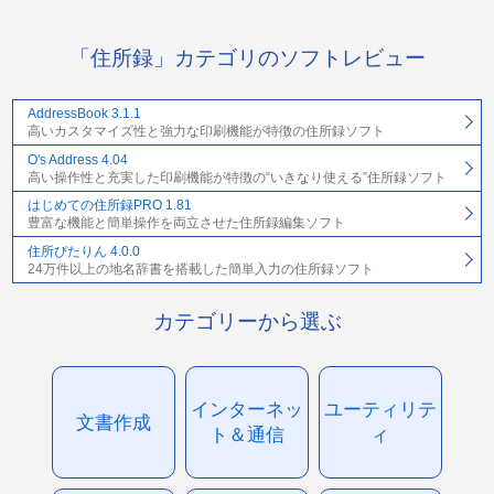
「住所録」カテゴリのソフトレビュー
AddressBook 3.1.1
高いカスタマイズ性と強力な印刷機能が特徴の住所録ソフト
O's Address 4.04
高い操作性と充実した印刷機能が特徴の“いきなり使える”住所録ソフト
はじめての住所録PRO 1.81
豊富な機能と簡単操作を両立させた住所録編集ソフト
住所ぴたりん 4.0.0
24万件以上の地名辞書を搭載した簡単入力の住所録ソフト
カテゴリーから選ぶ
インターネッ
ユーティリテ
文書作成
ト＆通信
ィ