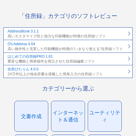
「住所録」カテゴリのソフトレビュー
AddressBook 3.1.1
高いカスタマイズ性と強力な印刷機能が特徴の住所録ソフト
O's Address 4.04
高い操作性と充実した印刷機能が特徴の“いきなり使える”住所録ソフト
はじめての住所録PRO 1.81
豊富な機能と簡単操作を両立させた住所録編集ソフト
住所ぴたりん 4.0.0
24万件以上の地名辞書を搭載した簡単入力の住所録ソフト
カテゴリーから選ぶ
インターネッ
ユーティリテ
文書作成
ト＆通信
ィ