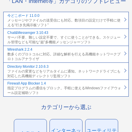
「LAN・Internet等」カテゴリのソフトレビュー
今どこボード 11.0.0
メッセージやファイルの送受信にも対応。数項目の設定だけで手軽に使
える“行き先掲示板ソフト”
Chat&Messenger 3.10.43
サーバ不要、難しい設定不要で、すぐに使うことができる。スケジュー
ル管理なども可能な“超”多機能メッセンジャーソフト
Wireshark 2.2.4
数多くのプロトコルに対応。詳細な解析を行える高機能ネットワークプ
ロトコルアナライザ
Directory Monitor 2.10.6.3
ファイルの変更などをリアルタイムに通知。ネットワークドライブにも
対応した高機能ディレクトリ監視ソフト
Firewall App Blocker 1.4
指定プログラムの通信をブロック。手軽に使えるWindowsファイアウォ
ール設定補助ソフト
カテゴリーから選ぶ
インターネッ
ユーティリテ