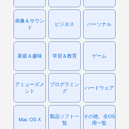
画像＆サウン
ビジネス
パーソナル
ド
家庭＆趣味
学習＆教育
ゲーム
アミューズメ
プログラミン
ハードウェア
ント
グ
製品ソフト一
その他、全OS
Mac OS X
覧
用一覧