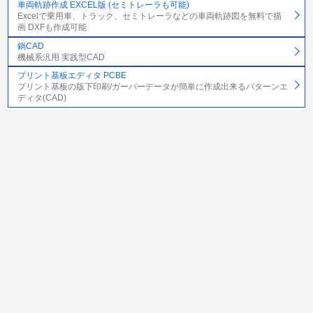
車両軌跡作成 EXCEL版 (セミトレーラも可能)
Excelで乗用車、トラック、セミトレーラなどの車両軌跡図を無料で描
画 DXFも作成可能
鍋CAD
機械系汎用 実践型CAD
プリント基板エディタ PCBE
プリント基板の版下印刷/ガーバーデータが簡単に作成出来るパターンエ
ディタ(CAD)