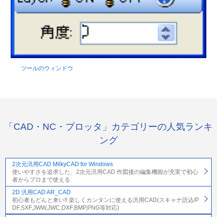
ツールのウィンドウ
「CAD・NC・プロッタ」カテゴリーの人気ランキ
ング
2次元汎用CAD MilkyCAD for Windows
使いやすさを追求した、2次元汎用CAD 作図後の編集機能が充実で初心
者からプロまで使える
2D 汎用CAD AR_CAD
初心者もどんと来い!! 楽しくカンタンに使える汎用CAD(スキャナ読込/P
DF,SXF,JWW,JWC,DXF,BMP,PNG等対応)