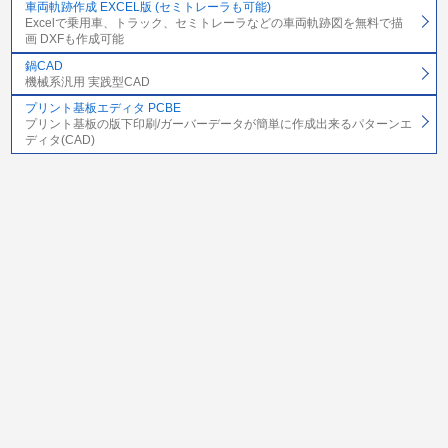
車両軌跡作成 EXCEL版 (セミトレーラも可能)
Excelで乗用車、トラック、セミトレーラなどの車両軌跡図を無料で描
画 DXFも作成可能
鍋CAD
機械系汎用 実践型CAD
プリント基板エディタ PCBE
プリント基板の版下印刷/ガーバーデータが簡単に作成出来るパターンエ
ディタ(CAD)