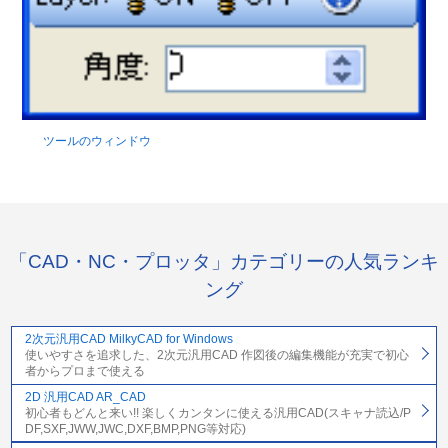
ツールのウィンドウ
「CAD・NC・プロッタ」カテゴリーの人気ランキ
ング
2次元汎用CAD MilkyCAD for Windows
使いやすさを追求した、2次元汎用CAD 作図後の編集機能が充実で初心
者からプロまで使える
2D 汎用CAD AR_CAD
初心者もどんと来い!! 楽しくカンタンに使える汎用CAD(スキャナ読込/P
DF,SXF,JWW,JWC,DXF,BMP,PNG等対応)