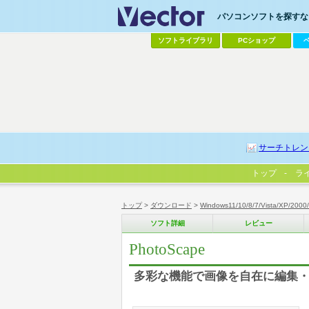
パソコンソフトを探すなら
ソフトライブラリ
PCショップ
サーチトレン
トップ
ラ
トップ
>
ダウンロード
>
Windows11/10/8/7/Vista/XP/2000
ソフト詳細
レビュー
PhotoScape
多彩な機能で画像を自在に編集