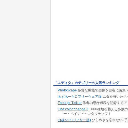
「エディタ」カテゴリーの人気ランキング
PhotoScape
多彩な機能で画像を自在に編集
あずあーと2 フリーウェア版
ムダを省いたペ
Thought Tickler
作者の思考過程を記録するア
One color change 3
1000種類を越える多数
ー・ペイント・レタッチソフト
白板ソフト(フリー版)
ひらめきを忘れない! 