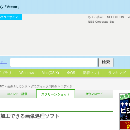
「Vector」
ベクターサイン
ちょい読み!
SELECTION
V
NGS Corporate Site
ド！
イブラリ
Windows
Mac(OS X)
全OS
新着ソフト
ランキング
/NT
>
画像＆サウンド
>
グラフィックス関係
>
エディタ
コメント・評価
ダウンロード
スクリーンショット
・加工できる画像処理ソフト