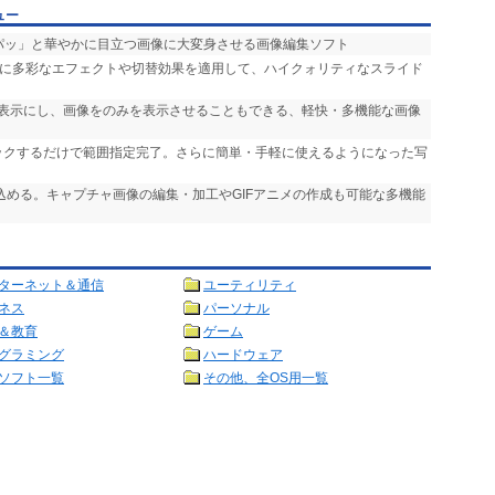
ュー
「パッ」と華やかに目立つ画像に大変身させる画像編集ソフト
声に多彩なエフェクトや切替効果を適用して、ハイクォリティなスライド
非表示にし、画像をのみを表示させることもできる、軽快・多機能な画像
リックするだけで範囲指定完了。さらに簡単・手軽に使えるようになった写
り込める。キャプチャ画像の編集・加工やGIFアニメの作成も可能な多機能
ターネット＆通信
ユーティリティ
ネス
パーソナル
＆教育
ゲーム
グラミング
ハードウェア
ソフト一覧
その他、全OS用一覧