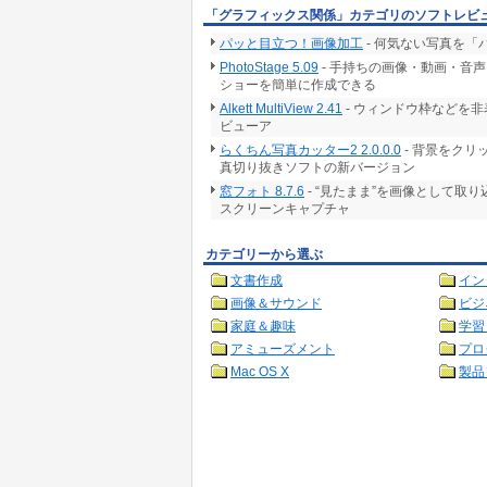
「グラフィックス関係」カテゴリのソフトレビ
パッと目立つ！画像加工
- 何気ない写真を
PhotoStage 5.09
- 手持ちの画像・動画・音
ショーを簡単に作成できる
Alkett MultiView 2.41
- ウィンドウ枠などを
ビューア
らくちん写真カッター2 2.0.0.0
- 背景をク
真切り抜きソフトの新バージョン
窓フォト 8.7.6
- “見たまま”を画像として取
スクリーンキャプチャ
カテゴリーから選ぶ
文書作成
イン
画像＆サウンド
ビジ
家庭＆趣味
学習
アミューズメント
プロ
Mac OS X
製品