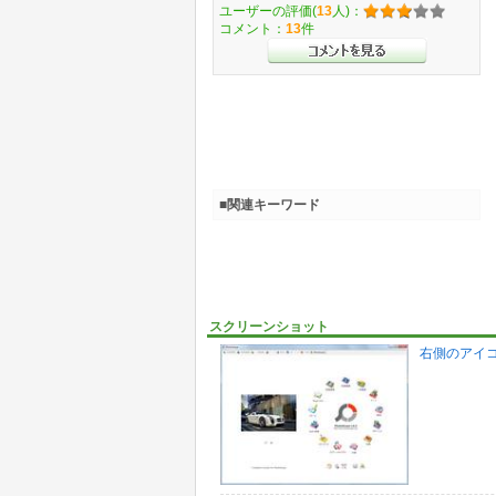
ユーザーの評価(
13
人)：
コメント：
13
件
■関連キーワード
スクリーンショット
右側のアイ