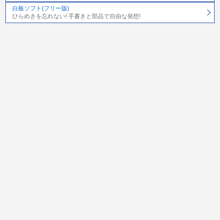
白板ソフト(フリー版)
ひらめきを忘れない! 手書きと部品で自由な発想!