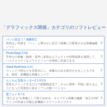
「グラフィックス関係」カテゴリのソフトレビュー
パッと目立つ！画像加工
何気ない写真を「パッ」と華やかに目立つ画像に大変身させる画像編集
ソフト
PhotoStage 5.09
手持ちの画像・動画・音声に多彩なエフェクトや切替効果を適用して、
ハイクォリティなスライドショーを簡単に作成できる
Alkett MultiView 2.41
ウィンドウ枠などを非表示にし、画像をのみを表示させることもでき
る、軽快・多機能な画像ビューア
らくちん写真カッター2 2.0.0.0
背景をクリックするだけで範囲指定完了。さらに簡単・手軽に使えるよ
うになった写真切り抜きソフトの新バージョン
窓フォト 8.7.6
“見たまま”を画像として取り込める。キャプチャ画像の編集・加工やGIF
アニメの作成も可能な多機能スクリーンキャプチャ