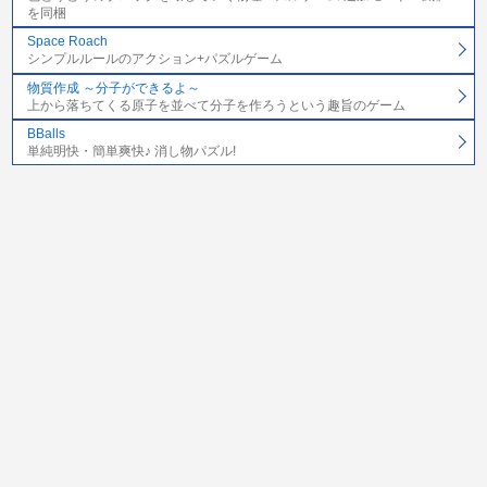
を同梱
Space Roach
シンプルルールのアクション+パズルゲーム
物質作成 ～分子ができるよ～
上から落ちてくる原子を並べて分子を作ろうという趣旨のゲーム
BBalls
単純明快・簡単爽快♪ 消し物パズル!