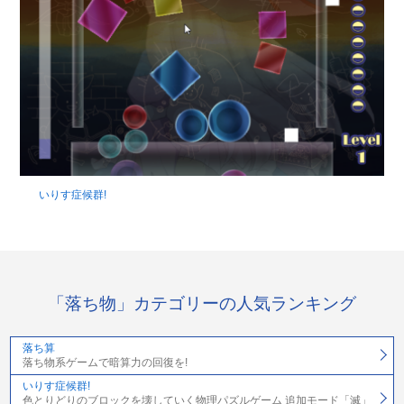
いりす症候群!
「落ち物」カテゴリーの人気ランキング
落ち算
落ち物系ゲームで暗算力の回復を!
いりす症候群!
色とりどりのブロックを壊していく物理パズルゲーム 追加モード「滅」