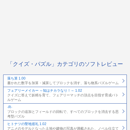
「クイズ・パズル」カテゴリのソフトレビュー
落ち算 1.00
書かれた数字を加算・減算してブロックを消す、落ち物系パズルゲーム
フェアリーメイカー ～知はチカラなり！～ 1.02
クイズに答えて妖精を育て、フェアリーマッチの頂点を目指す育成バト
ルゲーム
-R-
ブロックの追加とフィールドの回転で、すべてのブロックを消去する思
考型パズル
ヒトナツの聖地巡礼 1.02
アニメのモデルとなった土地や建物の写真が満載された、ノベル仕立て