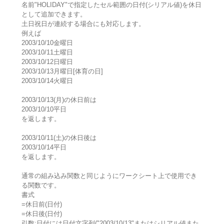
名前"HOLIDAY"で指定したセル範囲の日付(シリアル値)を休日
として追加できます。
土日祝日が連続する場合にも対応します。
例えば
2003/10/10金曜日
2003/10/11土曜日
2003/10/12日曜日
2003/10/13月曜日[体育の日]
2003/10/14火曜日
2003/10/13(月)の休日前は
2003/10/10平日
を返します。
2003/10/11(土)の休日後は
2003/10/14平日
を返します。
通常の組み込み関数と同じようにワークシート上で使用でき
る関数です。
書式
=休日前(日付)
=休日後(日付)
引数:日付には日付文字列("2003/10/13"またはシリアル値また