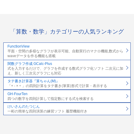
「算数・数学」カテゴリーの人気ランキング
FunctionView
平面・空間の多様なグラフが表示可能、自動実行のマクロ機能,数式から
waveデータを作る機能も搭載
関数グラフ作成 GCalc-Plus
式を入力するだけで、グラフを作成する数式グラフ化ソフト 二次元に加
え、新しく三次元グラフにも対応
タテ書き計算器『算ちゃん(M)』
「+ - × ÷ 」の四則計算をタテ書き(筆算)形式で計算・表示する
GH-FourTen
四つの数字を四則計算して指定数にする式を検索する
けいさんのたつじん
一桁の簡単な四則演算の練習ソフト 履歴機能付き