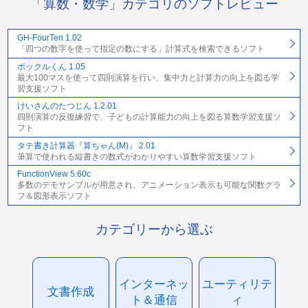
「算数・数学」カテゴリのソフトレビュー
GH-FourTen 1.02
「四つの数字を使って指定の数にする」計算式を検索できるソフト
ボックルくん 1.05
最大100マスを使って四則演算を行い、集中力と計算力の向上を図る学
習支援ソフト
けいさんのたつじん 1.2.01
四則演算の反復練習で、子どもの計算能力の向上を図る算数学習支援ソ
フト
タテ書き計算器『算ちゃん(M)』 2.01
筆算で使われる縦書きの数式がわかりやすい算数学習支援ソフト
FunctionView 5.60c
多数のデモサンプルが用意され、アニメーション表示も可能な関数グラ
フ＆図形表示ソフト
カテゴリーから選ぶ
インターネッ
ユーティリテ
文書作成
ト＆通信
ィ