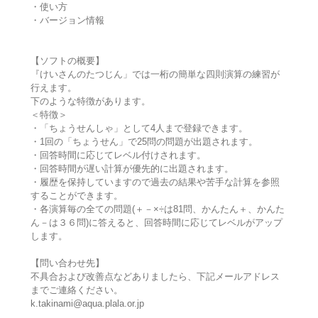
・使い方
・バージョン情報
【ソフトの概要】
『けいさんのたつじん」では一桁の簡単な四則演算の練習が
行えます。
下のような特徴があります。
＜特徴＞
・「ちょうせんしゃ」として4人まで登録できます。
・1回の「ちょうせん」で25問の問題が出題されます。
・回答時間に応じてレベル付けされます。
・回答時間が遅い計算が優先的に出題されます。
・履歴を保持していますので過去の結果や苦手な計算を参照
することができます。
・各演算毎の全ての問題(＋－×÷は81問、かんたん＋、かんた
ん－は３６問)に答えると、回答時間に応じてレベルがアップ
します。
【問い合わせ先】
不具合および改善点などありましたら、下記メールアドレス
までご連絡ください。
k.takinami@aqua.plala.or.jp