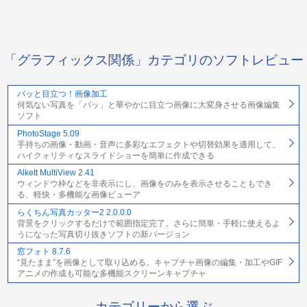
「グラフィックス関係」カテゴリのソフトレビュー
パッと目立つ！画像加工
何気ない写真を「パッ」と華やかに目立つ画像に大変身させる画像編集
ソフト
PhotoStage 5.09
手持ちの画像・動画・音声に多彩なエフェクトや切替効果を適用して、
ハイクォリティなスライドショーを簡単に作成できる
Alkett MultiView 2.41
ウィンドウ枠などを非表示にし、画像をのみを表示させることもでき
る、軽快・多機能な画像ビューア
らくちん写真カッター2 2.0.0.0
背景をクリックするだけで範囲指定完了。さらに簡単・手軽に使えるよ
うになった写真切り抜きソフトの新バージョン
窓フォト 8.7.6
“見たまま”を画像として取り込める。キャプチャ画像の編集・加工やGIF
アニメの作成も可能な多機能スクリーンキャプチャ
カテゴリーから選ぶ