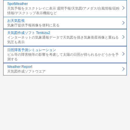
SpotWeather
天気予報をタスクトレイに表示 週間予報/天気図/アメダス/台風情報/花粉
情報/デスクトップ表示機能など
お天気監視
気象庁提供予報画像を便利に見る
天気図作成ソフト Tenkizu2
インターネットの気象通報データで天気図を描き気象衛星画像と重ねる
気圧も表示
日照障害予測シミュレーション
ビル等の障害物等の影響を考慮して太陽の日照が得られるかどうかを予
測する
Weather Report
天気図作成ソフトウエア