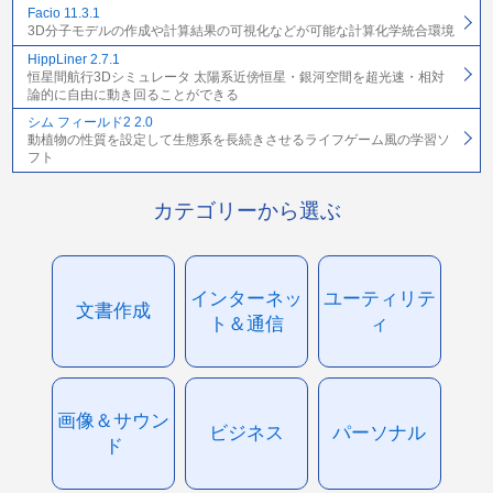
Facio 11.3.1
3D分子モデルの作成や計算結果の可視化などが可能な計算化学統合環境
HippLiner 2.7.1
恒星間航行3Dシミュレータ 太陽系近傍恒星・銀河空間を超光速・相対
論的に自由に動き回ることができる
シム フィールド2 2.0
動植物の性質を設定して生態系を長続きさせるライフゲーム風の学習ソ
フト
カテゴリーから選ぶ
インターネッ
ユーティリテ
文書作成
ト＆通信
ィ
画像＆サウン
ビジネス
パーソナル
ド