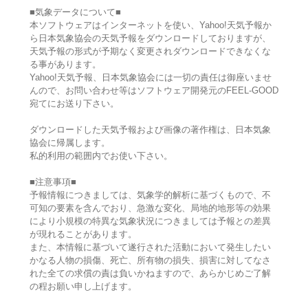
■気象データについて■
本ソフトウェアはインターネットを使い、Yahoo!天気予報か
ら日本気象協会の天気予報をダウンロードしておりますが、
天気予報の形式が予期なく変更されダウンロードできなくな
る事があります。
Yahoo!天気予報、日本気象協会には一切の責任は御座いませ
んので、お問い合わせ等はソフトウェア開発元のFEEL-GOOD
宛てにお送り下さい。
ダウンロードした天気予報および画像の著作権は、日本気象
協会に帰属します。
私的利用の範囲内でお使い下さい。
■注意事項■
予報情報につきましては、気象学的解析に基づくもので、不
可知の要素を含んでおり、急激な変化、局地的地形等の効果
により小規模の特異な気象状況につきましては予報との差異
が現れることがあります。
また、本情報に基づいて遂行された活動において発生したい
かなる人物の損傷、死亡、所有物の損失、損害に対してなさ
れた全ての求償の責は負いかねますので、あらかじめご了解
の程お願い申し上げます。