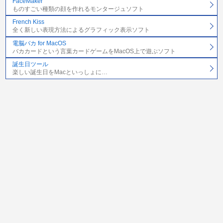
FaceMaker
ものすごい種類の顔を作れるモンタージュソフト
French Kiss
全く新しい表現方法によるグラフィック表示ソフト
電脳バカ for MacOS
バカカードという言葉カードゲームをMacOS上で遊ぶソフト
誕生日ツール
楽しい誕生日をMacといっしょに…