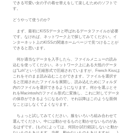
できる可愛い女の子の着せ替えをして楽しむためのソフトで
す。
どうやって使うのか?
まず、最初にKISSデータと呼ばれるデータファイルが必要
です。なければ、ネットワーク上で探してみてください。イ
ンターネット上のKISSの関連ホームページで見つけることが
できると思います。
何か適当なデータを入手したら、ファイルメニューの読み
込むを使ってください。ネットワーク上にある大抵のデータ
は"Lzh"という圧縮形式で圧縮されていますが、French Kissは
これをそのまま読み込むことができます。ファイルを選択す
ると圧縮されたファイルを展開し、読み込むためにフォルダ
内のファイルを選択できるようになります。何かを選ぶとそ
れをMacintoshのファイル形式に変換し、これに対してデータ
の保存ができるようになるので、それ以降はこのような面倒
なことはしなくてよくなります。
ちょっと試してみてください。服をいろいろ組み合わせて
選んでください。中には動かせるものと動かせないものがあ
るはずです。(ものによっては、何回か試行錯誤しないと動か
ないものもあります。当然、動かないものもありますが、、)